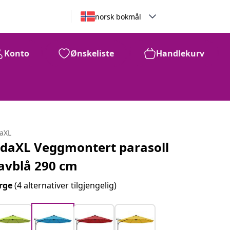
norsk bokmål
Konto
Ønskeliste
Handlekurv
daXL
idaXL Veggmontert parasoll
avblå 290 cm
rge
(4 alternativer tilgjengelig)