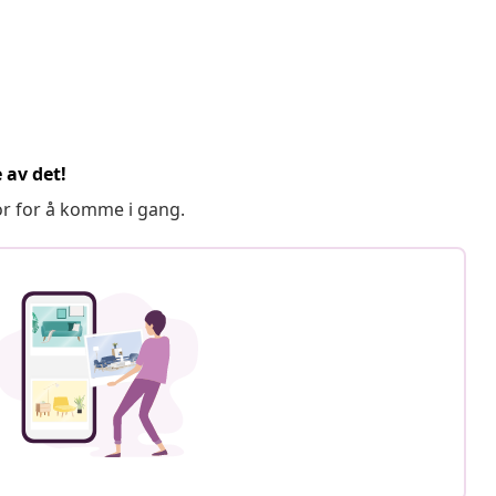
 av det!
or for å komme i gang.