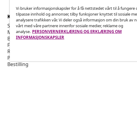
Vi bruker informasjonskapsler for å få nettstedet vårt til å fungere 
tilpasse innhold og annonser, tilby funksjoner knyttet til sosiale m
Kundeservice
Bedrift
analysere trafikken vår. Vi deler også informasjon om din bruk av 
Spor bestillingen din
Tilknyttet p
vårt med våre partnere innenfor sosiale medier, reklame og
analyse.
PERSONVERNERKLÆRING OG ERKLÆRING OM
Min konto
Produksjon f
INFORMASJONSKAPSLER
Betaling
Markedsføri
Frakt og levering
Retur
Produktinformasjon
Bestilling