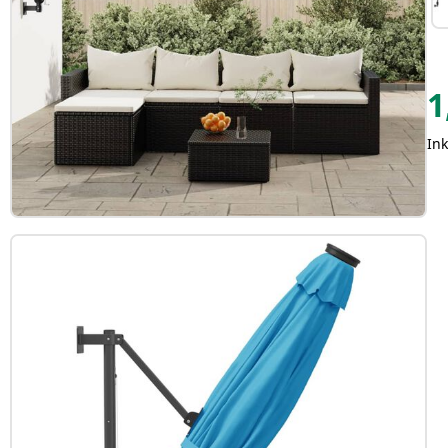
1
Ink