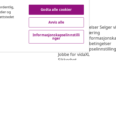
ordentlig,
Godta alle cookier
edier og
vidaXL
nettstedet
rogram
Om vidaXL
Avvis alle
or vidaXL
Vilkår og betingelser Selger v
ngssamarbeid
Personvernerklæring
Informasjonskapselinnstilli
Erklæring om informasjonska
nger
Prioriterte fraktbetingelser
Informasjonskapselinnstillin
Jobbe for vidaXL
Sikkerhet
Ansvarlig person i EU
Politikken EPR
Tilgjengelighetserklæring
© 2008-2026 v