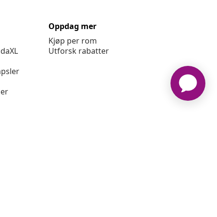
Oppdag mer
Kjøp per rom
idaXL
Utforsk rabatter
psler
ger
idaXL www.vidaxl.no er et nettsted av vidaXL Marketplace
International B.V.