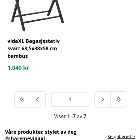
vidaXL Bagasjestativ
svart 68,5x38x58 cm
bambus
1,040
kr
Viser
1 -7
av
7
Våre produkter, stylet av deg
Se galleriet >
#sharemevidaxl