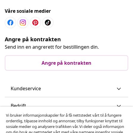
Våre sosiale medier
Angre på kontrakten
Send inn en angrerett for bestillingen din.
Angre på kontrakten
Kundeservice
Bedrift
Vi bruker informasjonskapsler for å få nettstedet vårt til å fungere
ordentlig, tilpasse innhold og annonser, tilby funksjoner knyttet til
vidaXL
sosiale medier og analysere trafikken vår. Vi deler også informasjon
om din bruk av nettstedet vårt med våre partnere innenfor sosiale