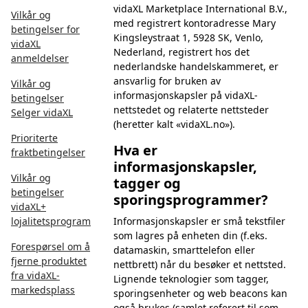
vidaXL Marketplace International B.V.,
Vilkår og
med registrert kontoradresse Mary
betingelser for
Kingsleystraat 1, 5928 SK, Venlo,
vidaXL
Nederland, registrert hos det
anmeldelser
nederlandske handelskammeret, er
ansvarlig for bruken av
Vilkår og
informasjonskapsler på vidaXL-
betingelser
nettstedet og relaterte nettsteder
Selger vidaXL
(heretter kalt «vidaXL.no»).
Prioriterte
Hva er
fraktbetingelser
informasjonskapsler,
Vilkår og
tagger og
betingelser
sporingsprogrammer?
vidaXL+
lojalitetsprogram
Informasjonskapsler er små tekstfiler
som lagres på enheten din (f.eks.
Forespørsel om å
datamaskin, smarttelefon eller
fjerne produktet
nettbrett) når du besøker et nettsted.
fra vidaXL-
Lignende teknologier som tagger,
markedsplass
sporingsenheter og web beacons kan
også brukes (samlet referert til som