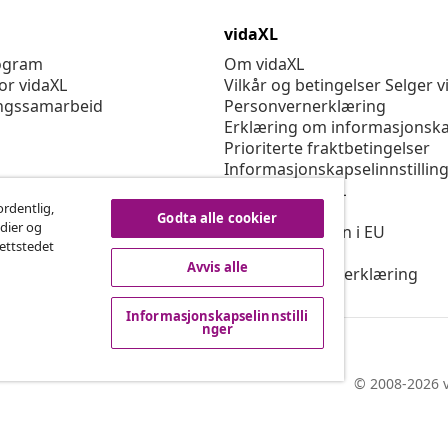
vidaXL
rogram
Om vidaXL
or vidaXL
Vilkår og betingelser Selger v
ngssamarbeid
Personvernerklæring
Erklæring om informasjonska
Prioriterte fraktbetingelser
Informasjonskapselinnstillin
Jobbe for vidaXL
ordentlig,
Sikkerhet
Godta alle cookier
edier og
Ansvarlig person i EU
nettstedet
Politikken EPR
Avvis alle
Tilgjengelighetserklæring
Informasjonskapselinnstilli
nger
© 2008-2026 v