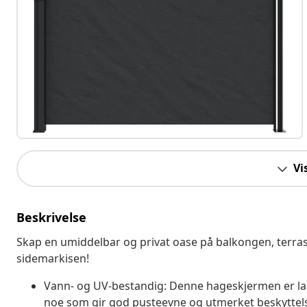
Vi
Beskrivelse
Skap en umiddelbar og privat oase på balkongen, terra
sidemarkisen!
Vann- og UV-bestandig: Denne hageskjermen er lag
noe som gir god pusteevne og utmerket beskyttelse