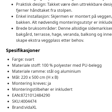
Praktisk design: Takket være den uttrekkbare des
fjerner håndtaket fra stolpen.
Enkel installasjon: Skjermen er montert på veggen,
bakken. Alt nødvendig monteringsutstyr er inklude
Brede bruksområder: Denne allsidige sidemarkisen
bakgård, terrasse, hage, veranda, balkong og innen
skape ekstra veggplass etter behov.
Spesifikasjoner
Farge: svart
Materiale stoff: 100 % polyester med PU-belegg
Materiale ramme: stål og aluminium
Mål: 220 x 500 cm (H x B)
Montering kreves: ja
Monteringstilbehør er inkludert
EAN:8721012484290
SKU:4004474
Brand:vidaXL