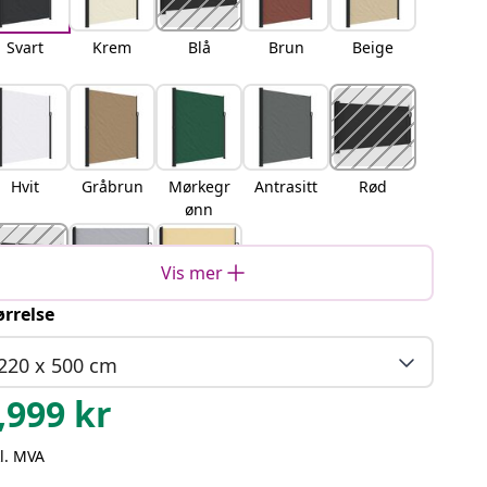
Svart
Krem
Blå
Brun
Beige
Hvit
Gråbrun
Mørkegr
Antrasitt
Rød
ønn
Vis mer
ørrelse
errakott
Grå
sand
a
220 x 500 cm
,999
kr
l. MVA