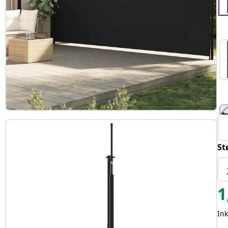
St
T
1
Ink