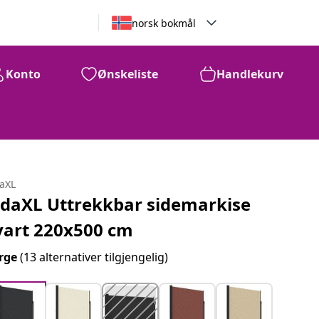
norsk bokmål
Konto
Ønskeliste
Handlekurv
daXL
idaXL Uttrekkbar sidemarkise
vart 220x500 cm
rge
(13 alternativer tilgjengelig)