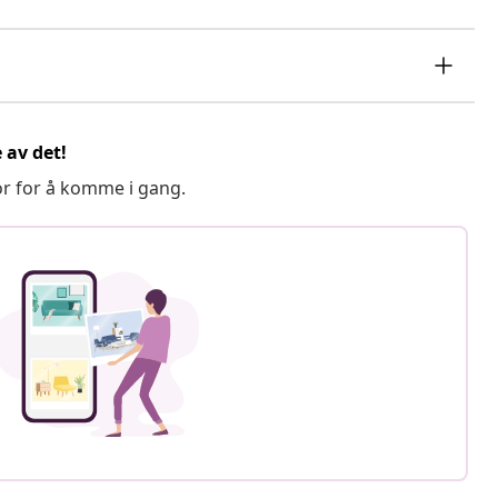
 av det!
or for å komme i gang.