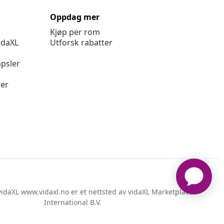
Oppdag mer
Kjøp per rom
idaXL
Utforsk rabatter
psler
ger
idaXL www.vidaxl.no er et nettsted av vidaXL Marketplace
International B.V.