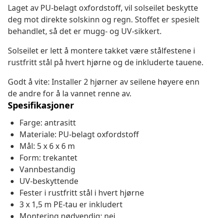
Laget av PU-belagt oxfordstoff, vil solseilet beskytte
deg mot direkte solskinn og regn. Stoffet er spesielt
behandlet, så det er mugg- og UV-sikkert.
Solseilet er lett å montere takket være stålfestene i
rustfritt stål på hvert hjørne og de inkluderte tauene.
Godt å vite: Installer 2 hjørner av seilene høyere enn
de andre for å la vannet renne av.
Spesifikasjoner
Farge: antrasitt
Materiale: PU-belagt oxfordstoff
Mål: 5 x 6 x 6 m
Form: trekantet
Vannbestandig
UV-beskyttende
Fester i rustfritt stål i hvert hjørne
3 x 1,5 m PE-tau er inkludert
Montering nødvendig: nei