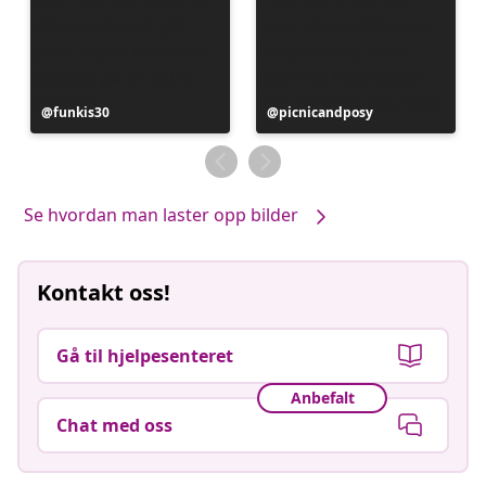
Innlegg
funkis30
Innlegg
picnicandposy
publisert
publisert
av
av
Se hvordan man laster opp bilder
Kontakt oss!
Gå til hjelpesenteret
Anbefalt
Chat med oss