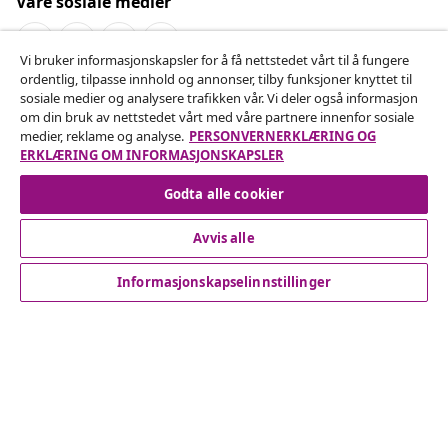
Våre sosiale medier
Vi bruker informasjonskapsler for å få nettstedet vårt til å fungere
ordentlig, tilpasse innhold og annonser, tilby funksjoner knyttet til
Angre på kontrakten
sosiale medier og analysere trafikken vår. Vi deler også informasjon
om din bruk av nettstedet vårt med våre partnere innenfor sosiale
Send inn en angrerett for bestillingen din.
medier, reklame og analyse.
PERSONVERNERKLÆRING OG
ERKLÆRING OM INFORMASJONSKAPSLER
Angre på kontrakten
Godta alle cookier
Avvis alle
Kundeservice
Informasjonskapselinnstillinger
Bedrift
vidaXL
Oppdag mer