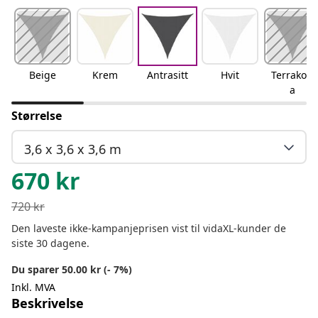
Beige
Krem
Antrasitt
Hvit
Terrakott
a
Størrelse
3,6 x 3,6 x 3,6 m
670
kr
720
kr
Den laveste ikke-kampanjeprisen vist til vidaXL-kunder de
siste 30 dagene.
Du sparer 50.00 kr (- 7%)
Inkl. MVA
Beskrivelse