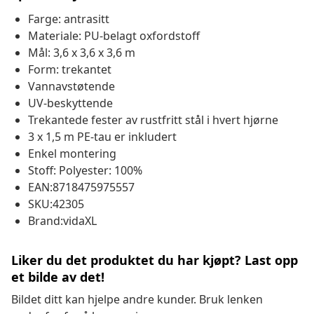
Farge: antrasitt
Materiale: PU-belagt oxfordstoff
Mål: 3,6 x 3,6 x 3,6 m
Form: trekantet
Vannavstøtende
UV-beskyttende
Trekantede fester av rustfritt stål i hvert hjørne
3 x 1,5 m PE-tau er inkludert
Enkel montering
Stoff: Polyester: 100%
EAN:8718475975557
SKU:42305
Brand:vidaXL
Liker du det produktet du har kjøpt? Last opp
et bilde av det!
Bildet ditt kan hjelpe andre kunder. Bruk lenken