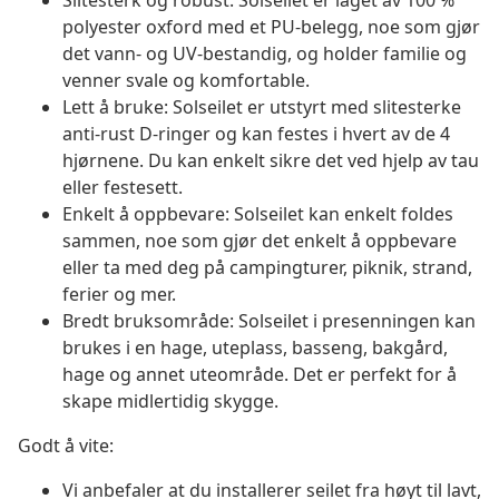
Slitesterk og robust: Solseilet er laget av 100 %
polyester oxford med et PU-belegg, noe som gjør
det vann- og UV-bestandig, og holder familie og
venner svale og komfortable.
Lett å bruke: Solseilet er utstyrt med slitesterke
anti-rust D-ringer og kan festes i hvert av de 4
hjørnene. Du kan enkelt sikre det ved hjelp av tau
eller festesett.
Enkelt å oppbevare: Solseilet kan enkelt foldes
sammen, noe som gjør det enkelt å oppbevare
eller ta med deg på campingturer, piknik, strand,
ferier og mer.
Bredt bruksområde: Solseilet i presenningen kan
brukes i en hage, uteplass, basseng, bakgård,
hage og annet uteområde. Det er perfekt for å
skape midlertidig skygge.
Godt å vite:
Vi anbefaler at du installerer seilet fra høyt til lavt,