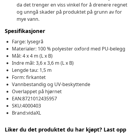
da det trenger en viss vinkel for å drenere regnet
og unngå skader på produktet på grunn av for
mye vann.
Spesifikasjoner
Farge: lysegrå
Materialer: 100 % polyester oxford med PU-belegg
Mål: 4 x 4 m (L x B)
Indre mål: 3,6 x 3,6 m (L x B)
Lengde tau: 1,5 m
Form: firkantet
Vannbestandig og UV-beskyttende
Overlappet på hjørnet
EAN:8721012435957
SKU:4000403
Brand:vidaXL
Liker du det produktet du har kjøpt? Last opp