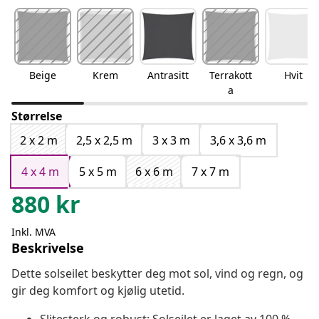
Beige
Krem
Antrasitt
Terrakott
Hvit
a
Størrelse
2 x 2 m
2,5 x 2,5 m
3 x 3 m
3,6 x 3,6 m
4 x 4 m
5 x 5 m
6 x 6 m
7 x 7 m
880
kr
Inkl. MVA
Beskrivelse
Dette solseilet beskytter deg mot sol, vind og regn, og
gir deg komfort og kjølig utetid.