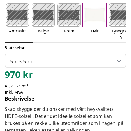
Antrasitt
Beige
Krem
Hvit
Lysegrøn
n
Størrelse
5 x 3.5 m
970
kr
41,71 kr /m²
Inkl. MVA
Beskrivelse
Skap skygge der du ønsker med vårt høykvalitets
HDPE-solseil. Det er det ideelle solseilet som kan
brukes på en rekke ulike uteområder som i hagen, på
terrassen, lekeplassen eller balkongen.