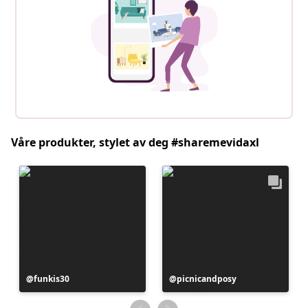
Våre produkter, stylet av deg #sharemevidaxl
Innlegg
funkis30
Innlegg
picnicandposy
publisert
publisert
av
av