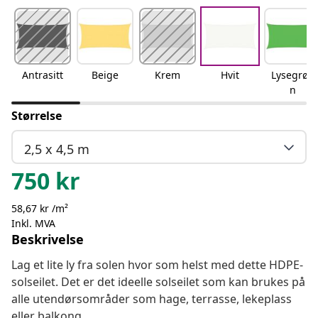
Antrasitt
Beige
Krem
Hvit
Lysegrøn
n
Størrelse
2,5 x 4,5 m
750
kr
58,67 kr /m²
Inkl. MVA
Beskrivelse
Lag et lite ly fra solen hvor som helst med dette HDPE-
solseilet. Det er det ideelle solseilet som kan brukes på
alle utendørsområder som hage, terrasse, lekeplass
eller balkong.