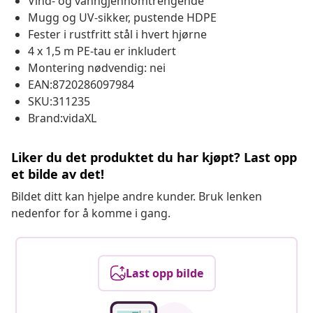
Vind- og vanngjennomtrengende
Mugg og UV-sikker, pustende HDPE
Fester i rustfritt stål i hvert hjørne
4 x 1,5 m PE-tau er inkludert
Montering nødvendig: nei
EAN:8720286097984
SKU:311235
Brand:vidaXL
Liker du det produktet du har kjøpt? Last opp
et bilde av det!
Bildet ditt kan hjelpe andre kunder. Bruk lenken
nedenfor for å komme i gang.
Last opp bilde