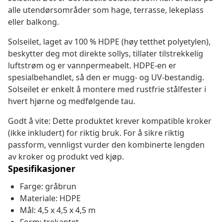
alle utendørsområder som hage, terrasse, lekeplass
eller balkong.
Solseilet, laget av 100 % HDPE (høy tetthet polyetylen),
beskytter deg mot direkte sollys, tillater tilstrekkelig
luftstrøm og er vannpermeabelt. HDPE-en er
spesialbehandlet, så den er mugg- og UV-bestandig.
Solseilet er enkelt å montere med rustfrie stålfester i
hvert hjørne og medfølgende tau.
Godt å vite: Dette produktet krever kompatible kroker
(ikke inkludert) for riktig bruk. For å sikre riktig
passform, vennligst vurder den kombinerte lengden
av kroker og produkt ved kjøp.
Spesifikasjoner
Farge: gråbrun
Materiale: HDPE
Mål: 4,5 x 4,5 x 4,5 m
Form: trekantet