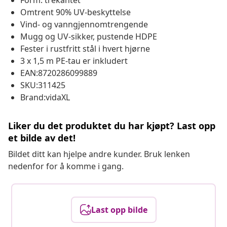
Omtrent 90% UV-beskyttelse
Vind- og vanngjennomtrengende
Mugg og UV-sikker, pustende HDPE
Fester i rustfritt stål i hvert hjørne
3 x 1,5 m PE-tau er inkludert
EAN:8720286099889
SKU:311425
Brand:vidaXL
Liker du det produktet du har kjøpt? Last opp
et bilde av det!
Bildet ditt kan hjelpe andre kunder. Bruk lenken
nedenfor for å komme i gang.
Last opp bilde