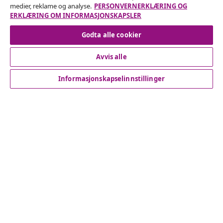
medier, reklame og analyse.
PERSONVERNERKLÆRING OG
ERKLÆRING OM INFORMASJONSKAPSLER
Angre på kontrakten
Godta alle cookier
Avvis alle
Kundeservice
Informasjonskapselinnstillinger
Bedrift
vidaXL
Oppdag mer