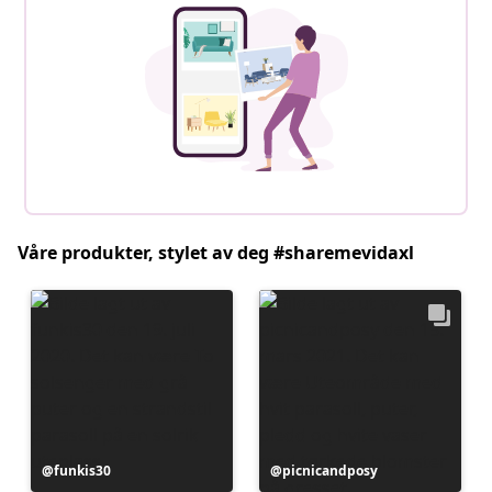
Våre produkter, stylet av deg #sharemevidaxl
Innlegg
funkis30
Innlegg
picnicandposy
publisert
publisert