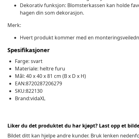
Dekorativ funksjon: Blomsterkassen kan holde favo
hagen din som dekorasjon.
Merk:
Hvert produkt kommer med en monteringsveilednin
Spesifikasjoner
Farge: svart
Materiale: heltre furu
Mål: 40 x 40 x 81 cm (B x D x H)
EAN:8720287206279
SKU:822130
Brand:vidaXL
Liker du det produktet du har kjøpt? Last opp et bilde
Bildet ditt kan hjelpe andre kunder. Bruk lenken nedenf