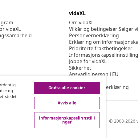
vidaXL
rogram
Om vidaXL
or vidaXL
Vilkår og betingelser Selger v
ngssamarbeid
Personvernerklæring
Erklæring om informasjonska
Prioriterte fraktbetingelser
Informasjonskapselinnstillin
Jobbe for vidaXL
Sikkerhet
Ansvarlig person i EU
Politikken EPR
ordentlig,
Tilgjengelighetserklæring
Godta alle cookier
edier og
nettstedet
Avvis alle
Informasjonskapselinnstilli
© 2008-2026 v
nger