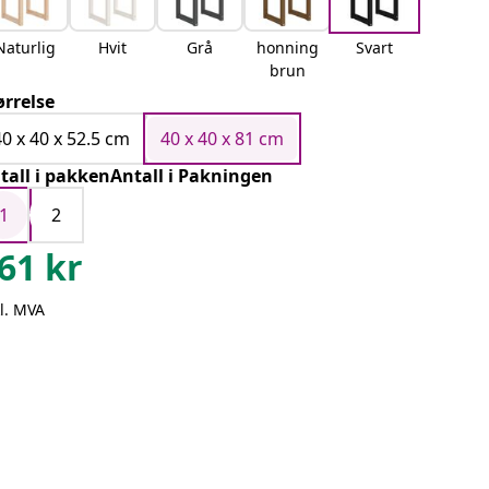
Naturlig
Hvit
Grå
honning
Svart
brun
ørrelse
40 x 40 x 52.5 cm
40 x 40 x 81 cm
tall i pakkenAntall i Pakningen
1
2
61
kr
l. MVA