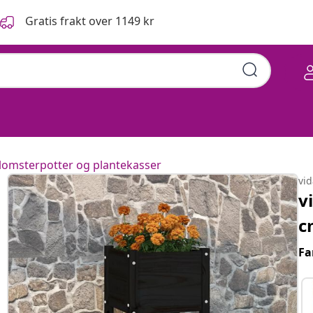
Gratis frakt over 1149 kr
lomsterpotter og plantekasser
vi
v
c
Fa