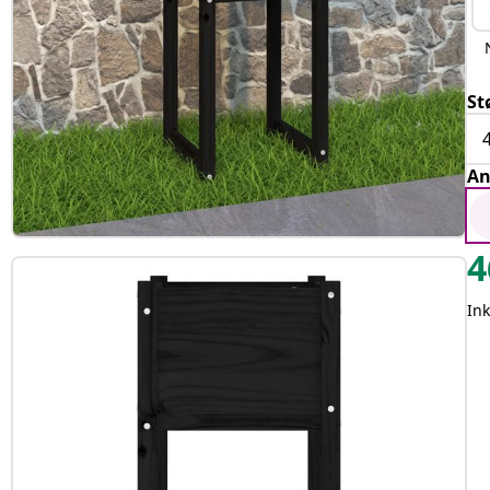
St
An
4
Ink