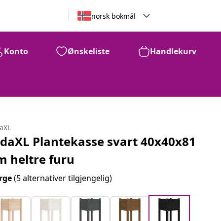
norsk bokmål
Konto
Ønskeliste
Handlekurv
daXL
idaXL Plantekasse svart 40x40x81
m heltre furu
rge
(5 alternativer tilgjengelig)