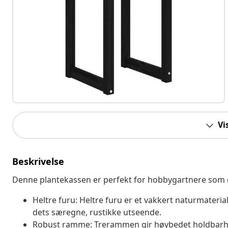
Vi
Beskrivelse
Denne plantekassen er perfekt for hobbygartnere som ø
Heltre furu: Heltre furu er et vakkert naturmaterial
dets særegne, rustikke utseende.
Robust ramme: Trerammen gir høybedet holdbarhet