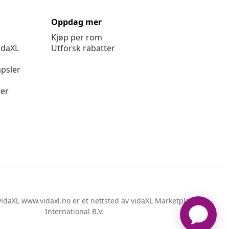
Oppdag mer
Kjøp per rom
idaXL
Utforsk rabatter
psler
ger
idaXL www.vidaxl.no er et nettsted av vidaXL Marketplace
International B.V.