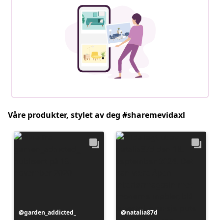
Våre produkter, stylet av deg #sharemevidaxl
Innlegg
garden_addicted_
Innlegg
natalia87d