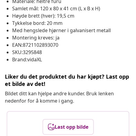
Materiale: heltre furu
Samlet mål: 120 x 80 x 41 cm (L x B x H)
Høyde brett (hver): 19,5 cm
Tykkelse bord: 20 mm
Med hengslede hjørner i galvanisert metall
Montering kreves: ja
EAN:8721102893070
SKU:3295848
Brand:vidaXL
Liker du det produktet du har kjøpt? Last opp
et bilde av det!
Bildet ditt kan hjelpe andre kunder. Bruk lenken
nedenfor for å komme i gang.
Last opp bilde