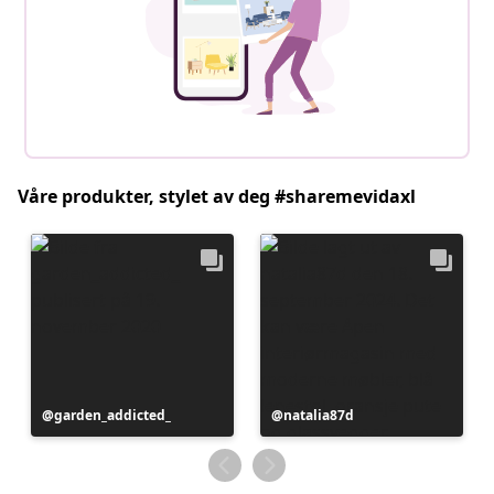
Våre produkter, stylet av deg #sharemevidaxl
Innlegg
garden_addicted_
Innlegg
natalia87d
publisert
publisert
av
av