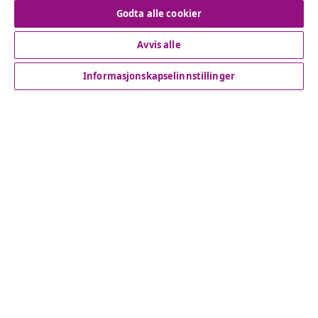
Angre på kontrakten
Godta alle cookier
Avvis alle
Kundeservice
Informasjonskapselinnstillinger
Bedrift
vidaXL
Oppdag mer
© 2008-2026 vidaXL www.vidaxl.no er et nettsted av vidaXL
Marketplace International B.V.