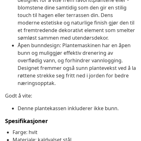
designet for å vise frem favorittplantene eller -
blomstene dine samtidig som den gir en stilig
touch til hagen eller terrassen din. Dens
moderne estetiske og naturlige finish gjør den til
et fremtredende dekorativt element som smelter
sømløst sammen med utendørsdekor.
Åpen bunndesign: Plantemaskinen har en åpen
bunn og muliggjør effektiv drenering av
overflødig vann, og forhindrer vannlogging.
Designet fremmer også sunn plantevekst ved å la
røttene strekke seg fritt ned i jorden for bedre
næringsopptak.
Godt å vite:
Denne plantekassen inkluderer ikke bunn.
Spesifikasjoner
Farge: hvit
Materiale: kaldvalset stål