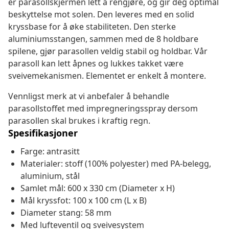
er parasollskjermen lett å rengjøre, og gir deg optimal
beskyttelse mot solen. Den leveres med en solid
kryssbase for å øke stabiliteten. Den sterke
aluminiumsstangen, sammen med de 8 holdbare
spilene, gjør parasollen veldig stabil og holdbar. Vår
parasoll kan lett åpnes og lukkes takket være
sveivemekanismen. Elementet er enkelt å montere.
Vennligst merk at vi anbefaler å behandle
parasollstoffet med impregneringsspray dersom
parasollen skal brukes i kraftig regn.
Spesifikasjoner
Farge: antrasitt
Materialer: stoff (100% polyester) med PA-belegg,
aluminium, stål
Samlet mål: 600 x 330 cm (Diameter x H)
Mål kryssfot: 100 x 100 cm (L x B)
Diameter stang: 58 mm
Med lufteventil og sveivesystem