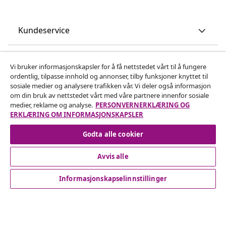
Kundeservice
Bedrift
Vi bruker informasjonskapsler for å få nettstedet vårt til å fungere
ordentlig, tilpasse innhold og annonser, tilby funksjoner knyttet til
sosiale medier og analysere trafikken vår. Vi deler også informasjon
vidaXL
om din bruk av nettstedet vårt med våre partnere innenfor sosiale
medier, reklame og analyse.
PERSONVERNERKLÆRING OG
ERKLÆRING OM INFORMASJONSKAPSLER
Oppdag mer
Godta alle cookier
Avvis alle
Informasjonskapselinnstillinger
© 2008-2026 vidaXL www.vidaxl.no er et nettsted av vidaXL
Marketplace International B.V.