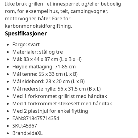
Ikke bruk grillen i et innesperret og/eller beboelig
rom, for eksempel hus, telt, campingvogner,
motorvogner, båter. Fare for
karbonmonoksidforgiftning.
Spesifikasjoner
Farge: svart
Materialer: stål og tre
Mål: 83 x 44 x 87 cm (L x B x H)
Høyde matlaging: 71-85 cm
Mål tønne: 55 x 33 cm (L x B)
Mål sidebord: 28 x 20 cm (L x B)
Mål nederste hylle: 56 x 31,5 cm (B x L)
Med 1 forkrommet grillrist med håndtak
Med 1 forkrommet stekesett med håndtak
Med 2 plasthjul for enkel flytting
EAN:8718475714354
SKU:45367
Brand:vidaXL