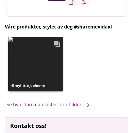
Våre produkter, stylet av deg #sharemevidaxl
Innlegg
mylittle_boheme
publisert
av
Se hvordan man laster opp bilder
Kontakt oss!