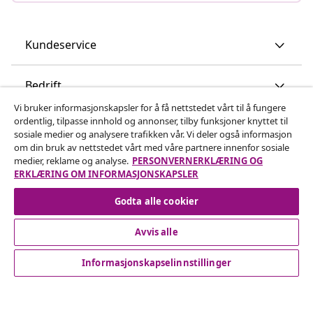
Kundeservice
Bedrift
Vi bruker informasjonskapsler for å få nettstedet vårt til å fungere
ordentlig, tilpasse innhold og annonser, tilby funksjoner knyttet til
vidaXL
sosiale medier og analysere trafikken vår. Vi deler også informasjon
om din bruk av nettstedet vårt med våre partnere innenfor sosiale
medier, reklame og analyse.
PERSONVERNERKLÆRING OG
Oppdag mer
ERKLÆRING OM INFORMASJONSKAPSLER
Godta alle cookier
Avvis alle
Informasjonskapselinnstillinger
© 2008-2026 vidaXL www.vidaxl.no er et nettsted av vidaXL
Marketplace International B.V.