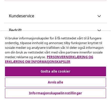
Kundeservice
Bedrift
Vi bruker informasjonskapsler for å få nettstedet vårt til å fungere
ordentlig, tilpasse innhold og annonser, tilby funksjoner knyttet til
vidaXL
sosiale medier og analysere trafikken vår. Vi deler også informasjon
om din bruk av nettstedet vårt med våre partnere innenfor sosiale
medier, reklame og analyse.
PERSONVERNERKLÆRING OG
Oppdag mer
ERKLÆRING OM INFORMASJONSKAPSLER
Godta alle cookier
Avvis alle
Informasjonskapselinnstillinger
© 2008-2026 vidaXL www.vidaxl.no er et nettsted av vidaXL
Marketplace International B.V.