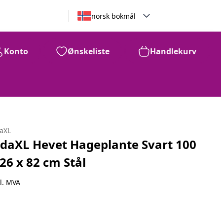
norsk bokmål
Konto
Ønskeliste
Handlekurv
daXL
idaXL Hevet Hageplante Svart 100
 26 x 82 cm Stål
l. MVA