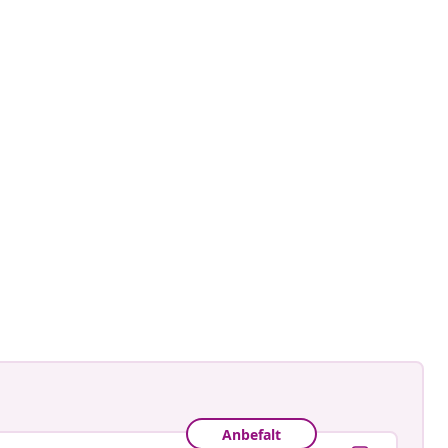
namele_
t
Anbefalt