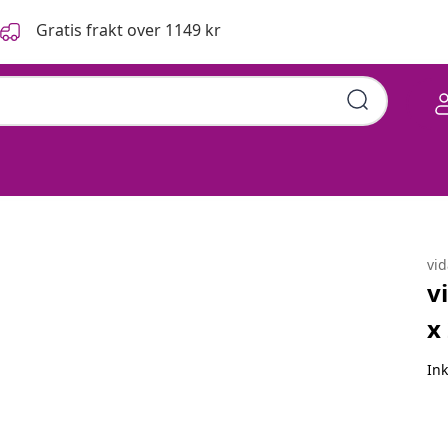
Gratis frakt over 1149 kr
82 cm Stål
vi
v
x
Ink