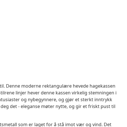
 stil. Denne moderne rektangulære hevede hagekassen
tilrene linjer hever denne kassen virkelig stemningen i
ntusiaster og nybegynnere, og gjør et sterkt inntrykk
g det - eleganse møter nytte, og gir et friskt pust til
tsmetall som er laget for å stå imot vær og vind. Det