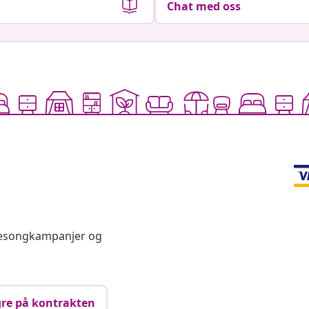
Chat med oss
 sesongkampanjer og
re på kontrakten