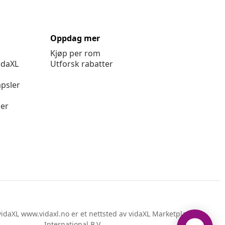
Oppdag mer
Kjøp per rom
idaXL
Utforsk rabatter
psler
ger
idaXL www.vidaxl.no er et nettsted av vidaXL Marketplace
International B.V.