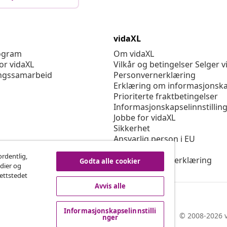
vidaXL
rogram
Om vidaXL
or vidaXL
Vilkår og betingelser Selger v
ngssamarbeid
Personvernerklæring
Erklæring om informasjonska
Prioriterte fraktbetingelser
Informasjonskapselinnstillin
Jobbe for vidaXL
Sikkerhet
Ansvarlig person i EU
Politikken EPR
ordentlig,
Tilgjengelighetserklæring
Godta alle cookier
edier og
nettstedet
Avvis alle
Informasjonskapselinnstilli
© 2008-2026 v
nger