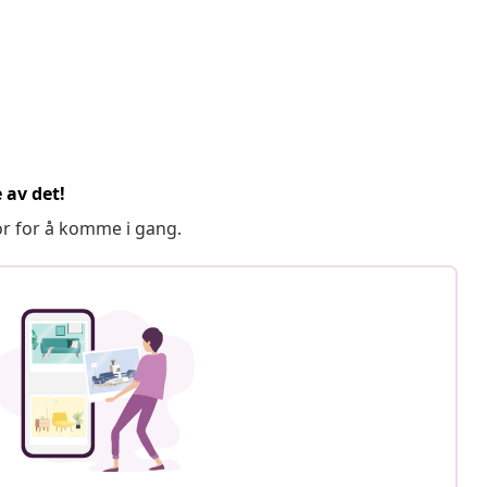
 av det!
or for å komme i gang.