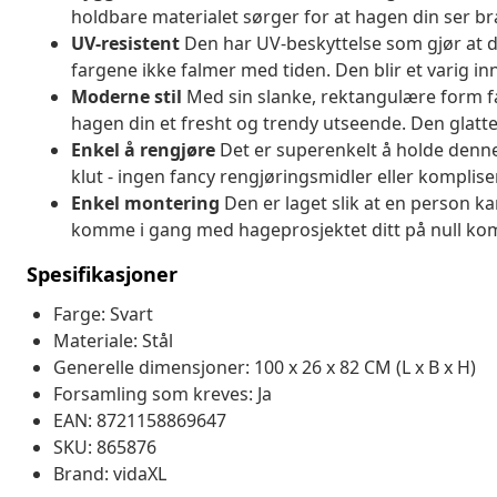
holdbare materialet sørger for at hagen din ser br
UV-resistent
Den har UV-beskyttelse som gjør at den 
fargene ikke falmer med tiden. Den blir et varig in
Moderne stil
Med sin slanke, rektangulære form f
hagen din et fresht og trendy utseende. Den glatte 
Enkel å rengjøre
Det er superenkelt å holde denne 
klut - ingen fancy rengjøringsmidler eller komplise
Enkel montering
Den er laget slik at en person 
komme i gang med hageprosjektet ditt på null komma 
Spesifikasjoner
Farge: Svart
Materiale: Stål
Generelle dimensjoner: 100 x 26 x 82 CM (L x B x H)
Forsamling som kreves: Ja
EAN: 8721158869647
SKU: 865876
Brand: vidaXL