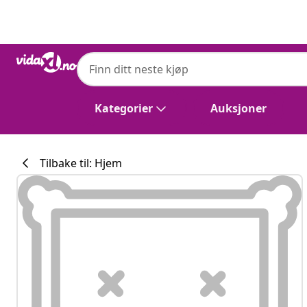
Tidligere
Neste
vidaXL
vidaXL Hevet Hageplante Svart 100 x 26 x 
Kategorier
Auksjoner
Tilbake til: Hjem