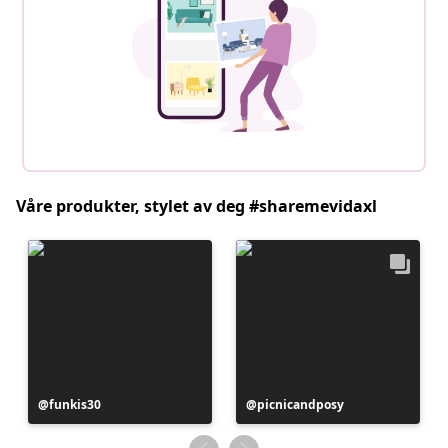
Våre produkter, stylet av deg #sharemevidaxl
Innlegg
funkis30
Innlegg
picnicandposy
publisert
publisert
av
av