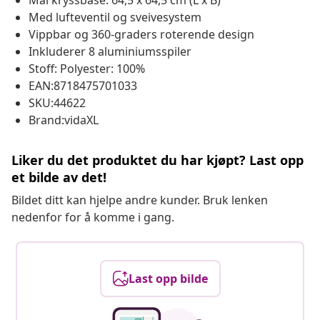
Mål kryssbase: 64,5 x 64,5 cm (L x B)
Med lufteventil og sveivesystem
Vippbar og 360-graders roterende design
Inkluderer 8 aluminiumsspiler
Stoff: Polyester: 100%
EAN:8718475701033
SKU:44622
Brand:vidaXL
Liker du det produktet du har kjøpt? Last opp
et bilde av det!
Bildet ditt kan hjelpe andre kunder. Bruk lenken
nedenfor for å komme i gang.
Last opp bilde