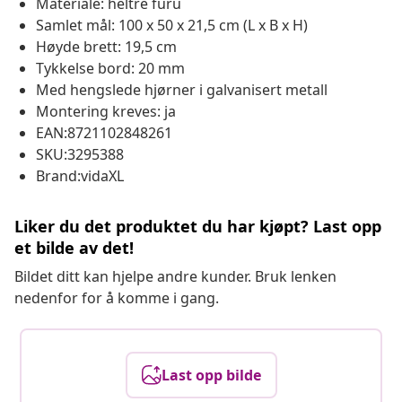
Materiale: heltre furu
Samlet mål: 100 x 50 x 21,5 cm (L x B x H)
Høyde brett: 19,5 cm
Tykkelse bord: 20 mm
Med hengslede hjørner i galvanisert metall
Montering kreves: ja
EAN:8721102848261
SKU:3295388
Brand:vidaXL
Liker du det produktet du har kjøpt? Last opp
et bilde av det!
Bildet ditt kan hjelpe andre kunder. Bruk lenken
nedenfor for å komme i gang.
Last opp bilde