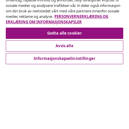
ordentlig, tilpasse innhold og annonser, tilby funksjoner knyttet til
Send inn en angrerett for bestillingen din.
sosiale medier og analysere trafikken vår. Vi deler også informasjon
om din bruk av nettstedet vårt med våre partnere innenfor sosiale
Angre på kontrakten
medier, reklame og analyse.
PERSONVERNERKLÆRING OG
ERKLÆRING OM INFORMASJONSKAPSLER
Godta alle cookier
Kundeservice
Avvis alle
Bedrift
Informasjonskapselinnstillinger
vidaXL
Oppdag mer