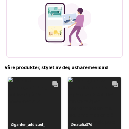
Våre produkter, stylet av deg #sharemevidaxl
Innlegg
garden_addicted_
Innlegg
natalia87d