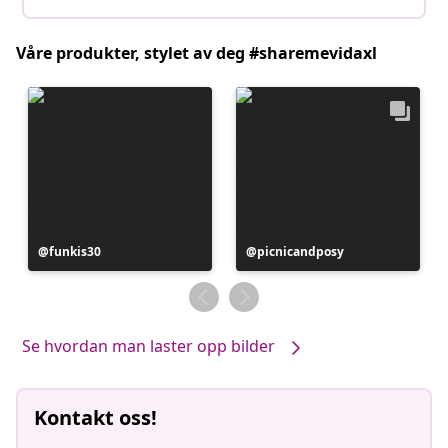
Våre produkter, stylet av deg #sharemevidaxl
Innlegg
funkis30
Innlegg
picnicandposy
publisert
publisert
av
av
Se hvordan man laster opp bilder
Kontakt oss!