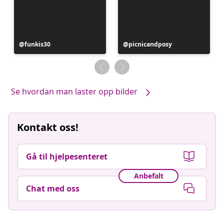
Innlegg
funkis30
Innlegg
picnicandposy
publisert
publisert
av
av
Se hvordan man laster opp bilder
Kontakt oss!
Gå til hjelpesenteret
Anbefalt
Chat med oss