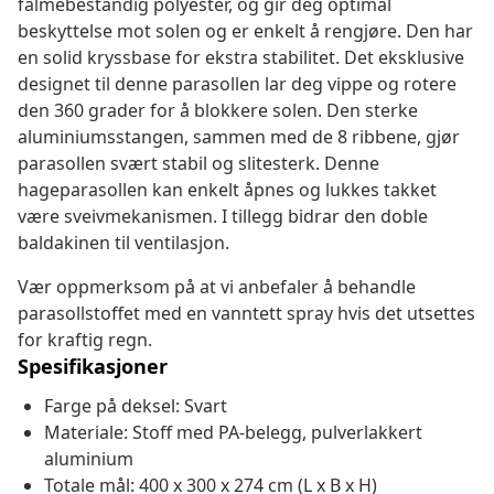
falmebestandig polyester, og gir deg optimal
beskyttelse mot solen og er enkelt å rengjøre. Den har
en solid kryssbase for ekstra stabilitet. Det eksklusive
designet til denne parasollen lar deg vippe og rotere
den 360 grader for å blokkere solen. Den sterke
aluminiumsstangen, sammen med de 8 ribbene, gjør
parasollen svært stabil og slitesterk. Denne
hageparasollen kan enkelt åpnes og lukkes takket
være sveivmekanismen. I tillegg bidrar den doble
baldakinen til ventilasjon.
Vær oppmerksom på at vi anbefaler å behandle
parasollstoffet med en vanntett spray hvis det utsettes
for kraftig regn.
Spesifikasjoner
Farge på deksel: Svart
Materiale: Stoff med PA-belegg, pulverlakkert
aluminium
Totale mål: 400 x 300 x 274 cm (L x B x H)