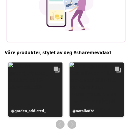
Våre produkter, stylet av deg #sharemevidaxl
Innlegg
garden_addicted_
Innlegg
natalia87d
publisert
publisert
av
av