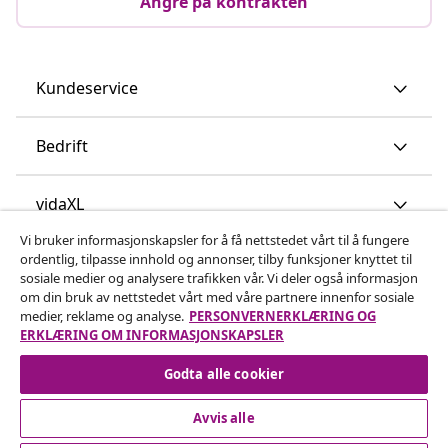
Angre på kontrakten
Kundeservice
Bedrift
vidaXL
Vi bruker informasjonskapsler for å få nettstedet vårt til å fungere
ordentlig, tilpasse innhold og annonser, tilby funksjoner knyttet til
Oppdag mer
sosiale medier og analysere trafikken vår. Vi deler også informasjon
om din bruk av nettstedet vårt med våre partnere innenfor sosiale
medier, reklame og analyse.
PERSONVERNERKLÆRING OG
ERKLÆRING OM INFORMASJONSKAPSLER
Godta alle cookier
Avvis alle
© 2008-2026 vidaXL www.vidaxl.no er et nettsted av vidaXL
Marketplace International B.V.