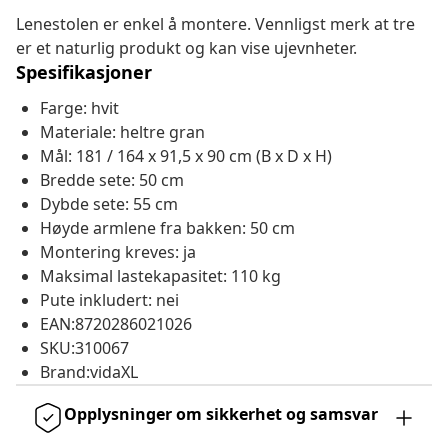
Lenestolen er enkel å montere. Vennligst merk at tre
er et naturlig produkt og kan vise ujevnheter.
Spesifikasjoner
Farge: hvit
Materiale: heltre gran
Mål: 181 / 164 x 91,5 x 90 cm (B x D x H)
Bredde sete: 50 cm
Dybde sete: 55 cm
Høyde armlene fra bakken: 50 cm
Montering kreves: ja
Maksimal lastekapasitet: 110 kg
Pute inkludert: nei
EAN:8720286021026
SKU:310067
Brand:vidaXL
Opplysninger om sikkerhet og samsvar