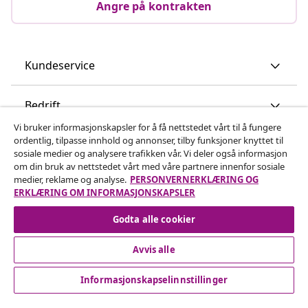
Angre på kontrakten
Kundeservice
Bedrift
Vi bruker informasjonskapsler for å få nettstedet vårt til å fungere
ordentlig, tilpasse innhold og annonser, tilby funksjoner knyttet til
vidaXL
sosiale medier og analysere trafikken vår. Vi deler også informasjon
om din bruk av nettstedet vårt med våre partnere innenfor sosiale
medier, reklame og analyse.
PERSONVERNERKLÆRING OG
Oppdag mer
ERKLÆRING OM INFORMASJONSKAPSLER
Godta alle cookier
Avvis alle
Informasjonskapselinnstillinger
© 2008-2026 vidaXL www.vidaxl.no er et nettsted av vidaXL