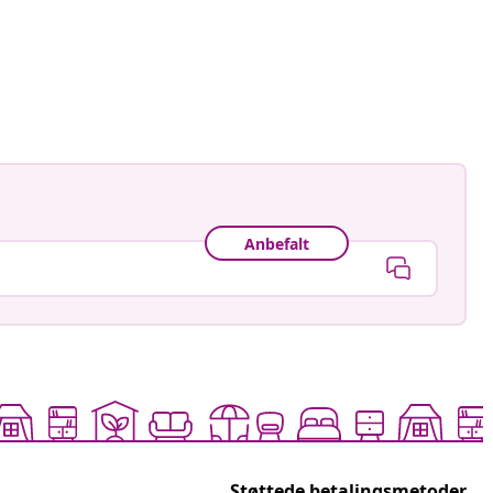
Anbefalt
Støttede betalingsmetoder