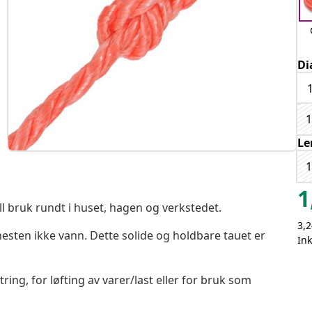
Di
Le
1
ll bruk rundt i huset, hagen og verkstedet.
3,2
esten ikke vann. Dette solide og holdbare tauet er
Ink
ing, for løfting av varer/last eller for bruk som