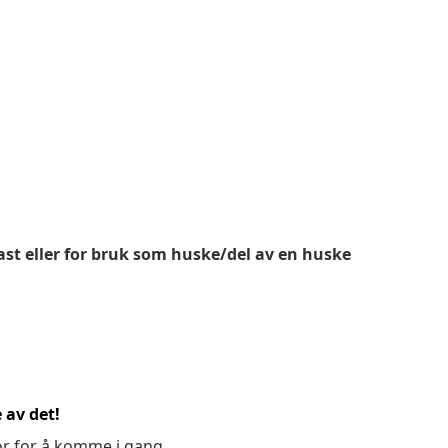
/last eller for bruk som huske/del av en huske
 av det!
or for å komme i gang.