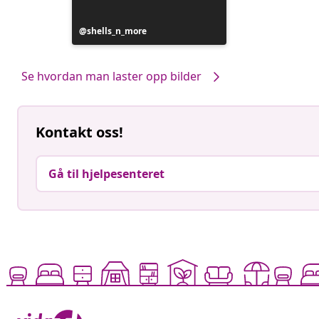
Innlegg
shells_n_more
publisert
av
Se hvordan man laster opp bilder
Kontakt oss!
Gå til hjelpesenteret