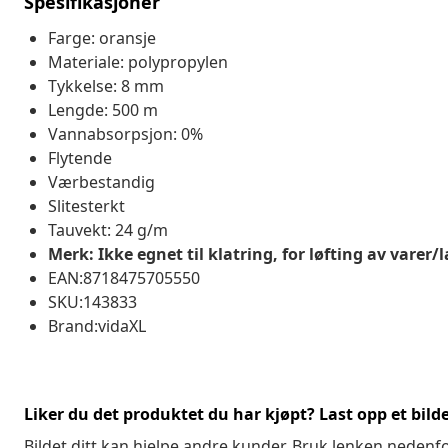
Spesifikasjoner
Farge: oransje
Materiale: polypropylen
Tykkelse: 8 mm
Lengde: 500 m
Vannabsorpsjon: 0%
Flytende
Værbestandig
Slitesterkt
Tauvekt: 24 g/m
Merk: Ikke egnet til klatring, for løfting av varer
EAN:8718475705550
SKU:143833
Brand:vidaXL
Liker du det produktet du har kjøpt? Last opp et bilde
Bildet ditt kan hjelpe andre kunder. Bruk lenken nedenf