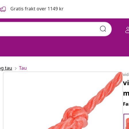
Gratis frakt over 1149 kr
og tau
Tau
vi
v
m
Fa