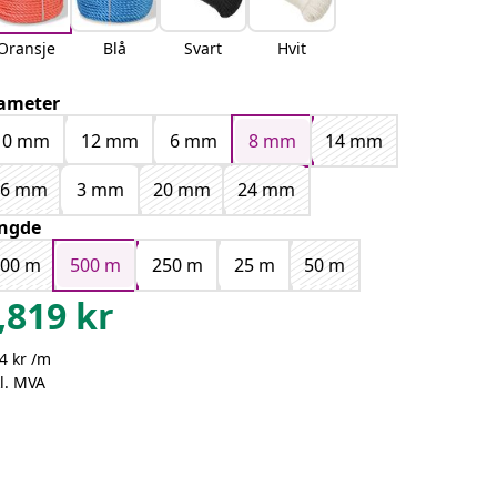
Oransje
Blå
Svart
Hvit
ameter
10 mm
12 mm
6 mm
8 mm
14 mm
16 mm
3 mm
20 mm
24 mm
ngde
100 m
500 m
250 m
25 m
50 m
,819
kr
4 kr /m
l. MVA