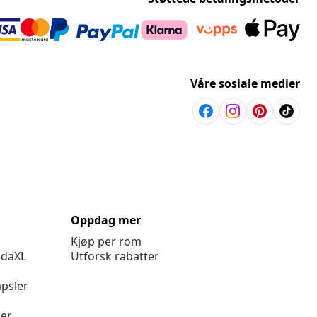
Våre sosiale medier
Oppdag mer
Kjøp per rom
idaXL
Utforsk rabatter
psler
ger