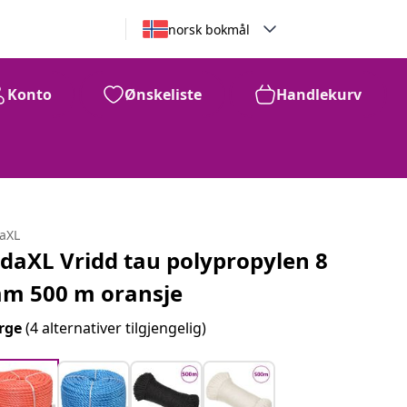
norsk bokmål
Konto
Ønskeliste
Handlekurv
daXL
idaXL Vridd tau polypropylen 8
m 500 m oransje
rge
(4 alternativer tilgjengelig)