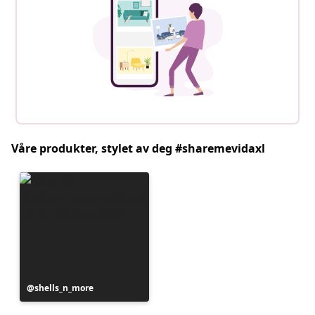
Våre produkter, stylet av deg #sharemevidaxl
Innlegg
shells_n_more
publisert
av