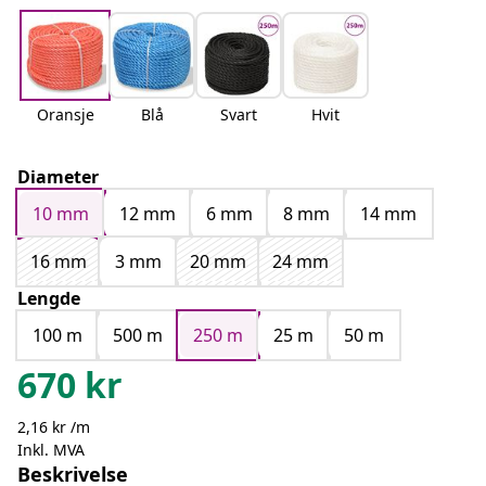
Oransje
Blå
Svart
Hvit
Diameter
10 mm
12 mm
6 mm
8 mm
14 mm
16 mm
3 mm
20 mm
24 mm
Lengde
100 m
500 m
250 m
25 m
50 m
670
kr
2,16 kr /m
Inkl. MVA
Beskrivelse