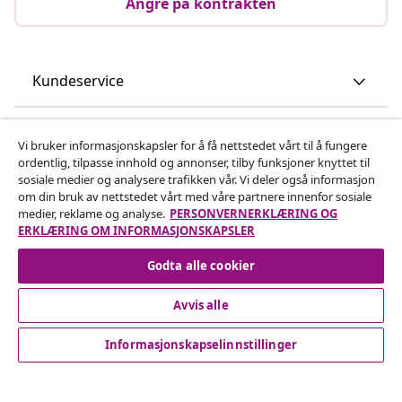
Angre på kontrakten
Kundeservice
Bedrift
Vi bruker informasjonskapsler for å få nettstedet vårt til å fungere
ordentlig, tilpasse innhold og annonser, tilby funksjoner knyttet til
sosiale medier og analysere trafikken vår. Vi deler også informasjon
vidaXL
om din bruk av nettstedet vårt med våre partnere innenfor sosiale
medier, reklame og analyse.
PERSONVERNERKLÆRING OG
ERKLÆRING OM INFORMASJONSKAPSLER
Oppdag mer
Godta alle cookier
Avvis alle
Informasjonskapselinnstillinger
© 2008-2026 vidaXL www.vidaxl.no er et nettsted av vidaXL
Marketplace International B.V.