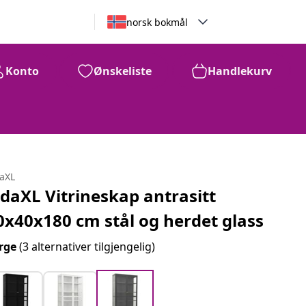
norsk bokmål
Konto
Ønskeliste
Handlekurv
daXL
idaXL Vitrineskap antrasitt
0x40x180 cm stål og herdet glass
rge
(3 alternativer tilgjengelig)