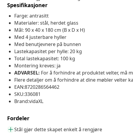
Spesifikasjoner
Farge: antrasitt
Materialer: stål, herdet glass
Mål: 90 x 40 x 180 cm (B x D x H)
Med 4 justerbare hyller
Med benutjevnere på bunnen
Lastekapasitet per hylle: 20 kg
Total lastekapasitet: 100 kg
Montering kreves: ja
ADVARSEL:
For å forhindre at produktet velter, må 
Flere detaljer om å forhindre at dine møbler velter k
EAN:8720286564462
SKU:336081
Brand:vidaXL
Fordeler
Stål gjør dette skapet enkelt å rengjøre