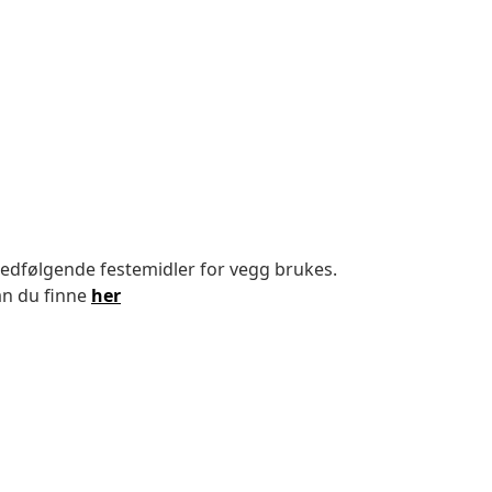
medfølgende festemidler for vegg brukes.
an du finne
her