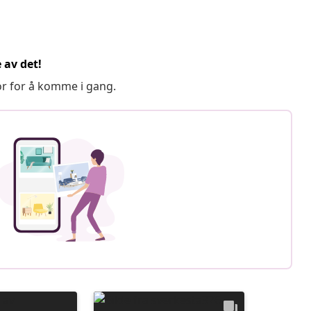
 av det!
or for å komme i gang.