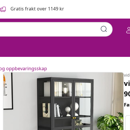
Gratis frakt over 1149 kr
og oppbevaringsskap
vi
v
9
Fa