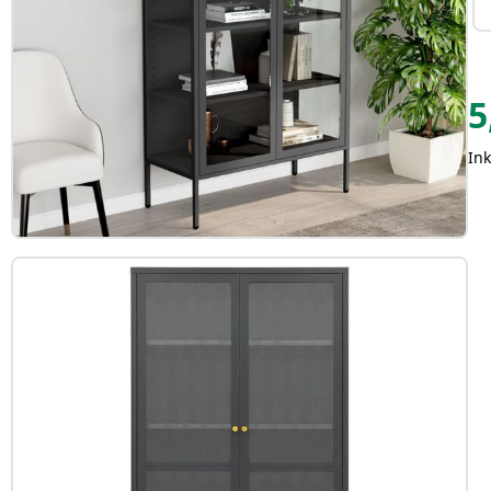
5
Ink