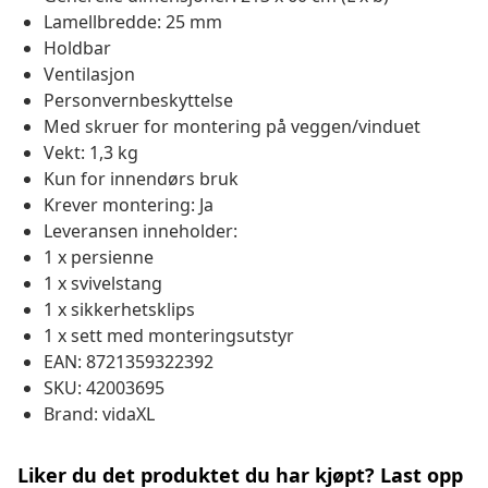
Lamellbredde: 25 mm
Holdbar
Ventilasjon
Personvernbeskyttelse
Med skruer for montering på veggen/vinduet
Vekt: 1,3 kg
Kun for innendørs bruk
Krever montering: Ja
Leveransen inneholder:
1 x persienne
1 x svivelstang
1 x sikkerhetsklips
1 x sett med monteringsutstyr
EAN: 8721359322392
SKU: 42003695
Brand: vidaXL
Liker du det produktet du har kjøpt? Last opp