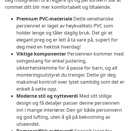
deg muligheten til å regjere lys og personvern slik at
rommet ditt blir mer komfortabelt og tiltalende.
Premium PVC-materiale
Dette venetianske
persiennet er laget av høykvalitets PVC som
holder lenge og tåler daglig bruk. Det gir et
elegant preg og er lett å ta vare på, supert for
deg med en hektisk hverdag!
Viktige komponenter
Persiennen kommer med
svingestang for enkel justering,
sikkerhetsklemme for å passe for barn, og alt
monteringsutstyret du trenger. Dette gir deg
maksimal kontroll over lyset samtidig som det er
enkelt å sette opp.
Moderne stil og nytteverdi
Med sitt stilige
design og få detaljer passer denne persiennen
inn i mange interiører. Den gir både personvern
og god lufting, uten å gå på bekostning av
utseendet.