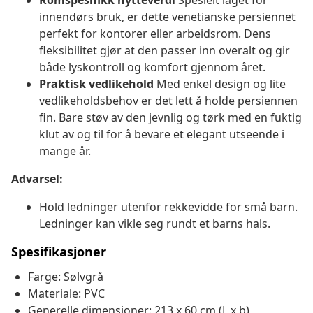
Romspesifikk nytteverdi
Spesielt laget for
innendørs bruk, er dette venetianske persiennet
perfekt for kontorer eller arbeidsrom. Dens
fleksibilitet gjør at den passer inn overalt og gir
både lyskontroll og komfort gjennom året.
Praktisk vedlikehold
Med enkel design og lite
vedlikeholdsbehov er det lett å holde persiennen
fin. Bare støv av den jevnlig og tørk med en fuktig
klut av og til for å bevare et elegant utseende i
mange år.
Advarsel:
Hold ledninger utenfor rekkevidde for små barn.
Ledninger kan vikle seg rundt et barns hals.
Spesifikasjoner
Farge: Sølvgrå
Materiale: PVC
Generelle dimensjoner: 213 x 60 cm (L x b)