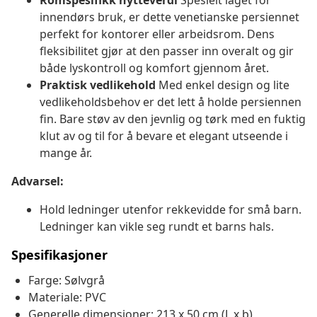
Romspesifikk nytteverdi
Spesielt laget for
innendørs bruk, er dette venetianske persiennet
perfekt for kontorer eller arbeidsrom. Dens
fleksibilitet gjør at den passer inn overalt og gir
både lyskontroll og komfort gjennom året.
Praktisk vedlikehold
Med enkel design og lite
vedlikeholdsbehov er det lett å holde persiennen
fin. Bare støv av den jevnlig og tørk med en fuktig
klut av og til for å bevare et elegant utseende i
mange år.
Advarsel:
Hold ledninger utenfor rekkevidde for små barn.
Ledninger kan vikle seg rundt et barns hals.
Spesifikasjoner
Farge: Sølvgrå
Materiale: PVC
Generelle dimensjoner: 213 x 50 cm (L x b)