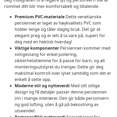
deg muligheten til å regjere lys og personvern slik at
rommet ditt blir mer komfortabelt og tiltalende.
Premium PVC-materiale
Dette venetianske
persiennet er laget av høykvalitets PVC som
holder lenge og tåler daglig bruk. Det gir et
elegant preg og er lett å ta vare på, supert for
deg med en hektisk hverdag!
Viktige komponenter
Persiennen kommer med
svingestang for enkel justering,
sikkerhetsklemme for å passe for barn, og alt
monteringsutstyret du trenger. Dette gir deg
maksimal kontroll over lyset samtidig som det er
enkelt å sette opp.
Moderne stil og nytteverdi
Med sitt stilige
design og få detaljer passer denne persiennen
inn i mange interiører. Den gir både personvern
og god lufting, uten å gå på bekostning av
utseendet.