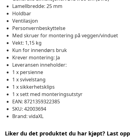
Lamellbredde: 25 mm
Holdbar
Ventilasjon
Personvernbeskyttelse
Med skruer for montering på veggen/vinduet
Vekt: 1,15 kg
Kun for innendørs bruk
Krever montering: Ja
Leveransen inneholder:
1 x persienne
1 x svivelstang
1 x sikkerhetsklips
1 x sett med monteringsutstyr
EAN: 8721359322385
SKU: 42003694
Brand: vidaXL
Liker du det produktet du har kjøpt? Last opp