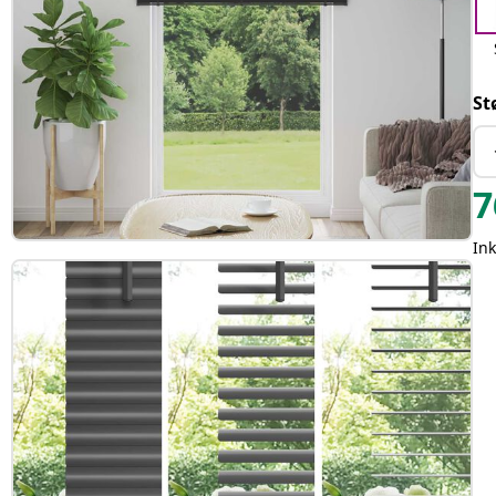
St
7
Ink