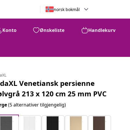
norsk bokmål
Konto
Ønskeliste
Handlekurv
daXL
idaXL Venetiansk persienne
ølvgrå 213 x 120 cm 25 mm PVC
rge
(5 alternativer tilgjengelig)