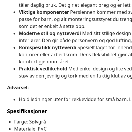
tåler daglig bruk. Det gir et elegant preg og er let
Viktige komponenter
Persiennen kommer med svin
passe for barn, og alt monteringsutstyret du treng
som det er enkelt å sette opp.
Moderne stil og nytteverdi
Med sitt stilige desig
interiører. Den gir både personvern og god lufting
Romspesifikk nytteverdi
Spesielt laget for innen
kontorer eller arbeidsrom. Dens fleksibilitet gjør a
komfort gjennom året.
Praktisk vedlikehold
Med enkel design og lite ved
støv av den jevnlig og tørk med en fuktig klut av og
Advarsel:
Hold ledninger utenfor rekkevidde for små barn. Le
Spesifikasjoner
Farge: Sølvgrå
Materiale: PVC