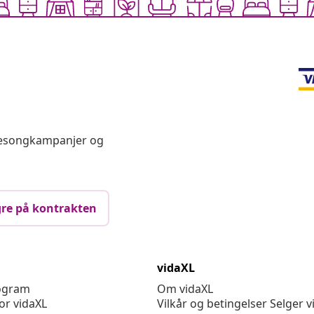
 sesongkampanjer og
re på kontrakten
vidaXL
rogram
Om vidaXL
or vidaXL
Vilkår og betingelser Selger v