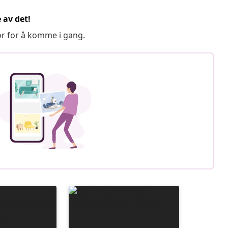
 av det!
or for å komme i gang.