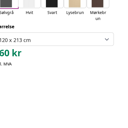
Sølvgrå
Hvit
Svart
Lysebrun
Mørkebr
un
ørrelse
120 x 213 cm
60
kr
l. MVA