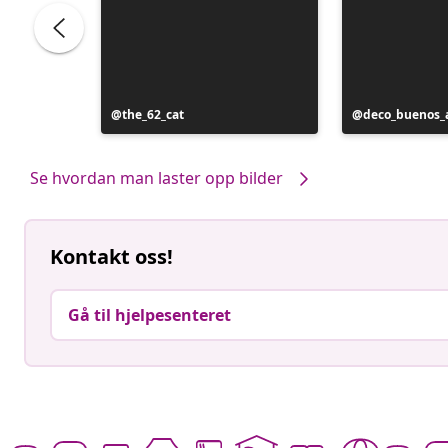
Innlegg
the_62_cat
Innlegg
deco_buenos_a
publisert
publisert
av
av
Se hvordan man laster opp bilder
Kontakt oss!
Gå til hjelpesenteret