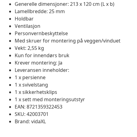
Generelle dimensjoner: 213 x 120 cm (L x b)
Lamellbredde: 25 mm
Holdbar
Ventilasjon
Personvernbeskyttelse
Med skruer for montering på veggen/vinduet
Vekt: 2,55 kg
Kun for innendørs bruk
Krever montering: Ja
Leveransen inneholder:
1 x persienne
1 x svivelstang
1 x sikkerhetsklips
1 x sett med monteringsutstyr
EAN: 8721359322453
SKU: 42003701
Brand: vidaXL