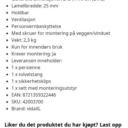
Lamellbredde: 25 mm
Holdbar
Ventilasjon
Personvernbeskyttelse
Med skruer for montering på veggen/vinduet
Vekt: 2,3 kg
Kun for innendørs bruk
Krever montering: Ja
Leveransen inneholder:
1 x persienne
1 x svivelstang
1 x sikkerhetsklips
1 x sett med monteringsutstyr
EAN: 8721359322446
SKU: 42003700
Brand: vidaXL
Liker du det produktet du har kjøpt? Last opp