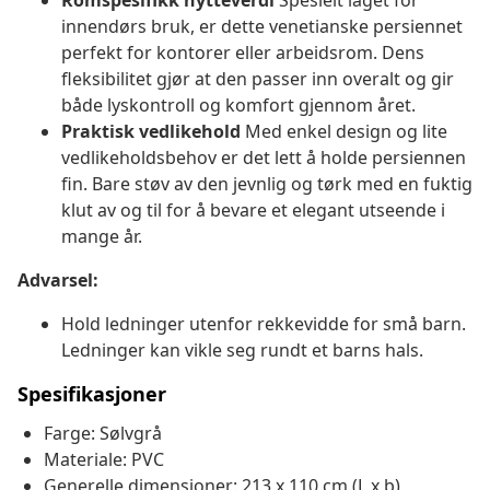
Romspesifikk nytteverdi
Spesielt laget for
innendørs bruk, er dette venetianske persiennet
perfekt for kontorer eller arbeidsrom. Dens
fleksibilitet gjør at den passer inn overalt og gir
både lyskontroll og komfort gjennom året.
Praktisk vedlikehold
Med enkel design og lite
vedlikeholdsbehov er det lett å holde persiennen
fin. Bare støv av den jevnlig og tørk med en fuktig
klut av og til for å bevare et elegant utseende i
mange år.
Advarsel:
Hold ledninger utenfor rekkevidde for små barn.
Ledninger kan vikle seg rundt et barns hals.
Spesifikasjoner
Farge: Sølvgrå
Materiale: PVC
Generelle dimensjoner: 213 x 110 cm (L x b)