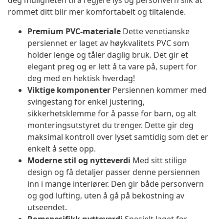
deg muligheten til å regjere lys og personvern slik at
rommet ditt blir mer komfortabelt og tiltalende.
Premium PVC-materiale
Dette venetianske
persiennet er laget av høykvalitets PVC som
holder lenge og tåler daglig bruk. Det gir et
elegant preg og er lett å ta vare på, supert for
deg med en hektisk hverdag!
Viktige komponenter
Persiennen kommer med
svingestang for enkel justering,
sikkerhetsklemme for å passe for barn, og alt
monteringsutstyret du trenger. Dette gir deg
maksimal kontroll over lyset samtidig som det er
enkelt å sette opp.
Moderne stil og nytteverdi
Med sitt stilige
design og få detaljer passer denne persiennen
inn i mange interiører. Den gir både personvern
og god lufting, uten å gå på bekostning av
utseendet.