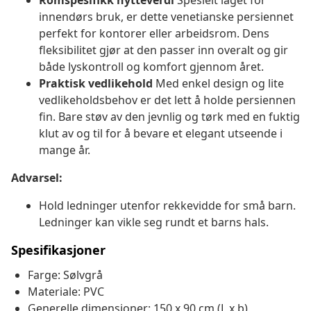
Romspesifikk nytteverdi
Spesielt laget for
innendørs bruk, er dette venetianske persiennet
perfekt for kontorer eller arbeidsrom. Dens
fleksibilitet gjør at den passer inn overalt og gir
både lyskontroll og komfort gjennom året.
Praktisk vedlikehold
Med enkel design og lite
vedlikeholdsbehov er det lett å holde persiennen
fin. Bare støv av den jevnlig og tørk med en fuktig
klut av og til for å bevare et elegant utseende i
mange år.
Advarsel:
Hold ledninger utenfor rekkevidde for små barn.
Ledninger kan vikle seg rundt et barns hals.
Spesifikasjoner
Farge: Sølvgrå
Materiale: PVC
Generelle dimensjoner: 150 x 90 cm (L x b)