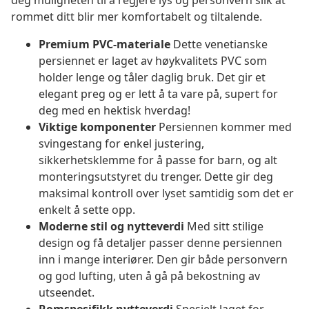
deg muligheten til å regjere lys og personvern slik at
rommet ditt blir mer komfortabelt og tiltalende.
Premium PVC-materiale
Dette venetianske
persiennet er laget av høykvalitets PVC som
holder lenge og tåler daglig bruk. Det gir et
elegant preg og er lett å ta vare på, supert for
deg med en hektisk hverdag!
Viktige komponenter
Persiennen kommer med
svingestang for enkel justering,
sikkerhetsklemme for å passe for barn, og alt
monteringsutstyret du trenger. Dette gir deg
maksimal kontroll over lyset samtidig som det er
enkelt å sette opp.
Moderne stil og nytteverdi
Med sitt stilige
design og få detaljer passer denne persiennen
inn i mange interiører. Den gir både personvern
og god lufting, uten å gå på bekostning av
utseendet.