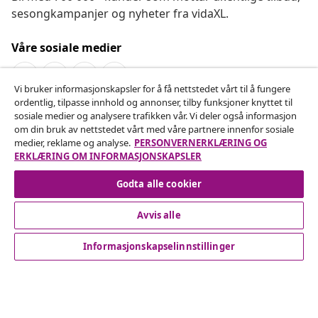
sesongkampanjer og nyheter fra vidaXL.
Våre sosiale medier
Vi bruker informasjonskapsler for å få nettstedet vårt til å fungere
ordentlig, tilpasse innhold og annonser, tilby funksjoner knyttet til
Angre på kontrakten
sosiale medier og analysere trafikken vår. Vi deler også informasjon
om din bruk av nettstedet vårt med våre partnere innenfor sosiale
Send inn en angrerett for bestillingen din.
medier, reklame og analyse.
PERSONVERNERKLÆRING OG
ERKLÆRING OM INFORMASJONSKAPSLER
Angre på kontrakten
Godta alle cookier
Avvis alle
Kundeservice
Informasjonskapselinnstillinger
Bedrift
vidaXL