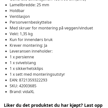
Lamellbredde: 25 mm
Holdbar
Ventilasjon
Personvernbeskyttelse
Med skruer for montering på veggen/vinduet
Vekt: 1,35 kg
Kun for innendørs bruk
Krever montering: Ja
Leveransen inneholder:
1 x persienne
1 x svivelstang
1 x sikkerhetsklips
1 x sett med monteringsutstyr
EAN: 8721359322293
SKU: 42003685
Brand: vidaXL
Liker du det produktet du har kjøpt? Last opp