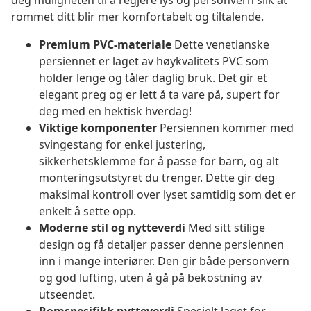
deg muligheten til å regjere lys og personvern slik at
rommet ditt blir mer komfortabelt og tiltalende.
Premium PVC-materiale
Dette venetianske
persiennet er laget av høykvalitets PVC som
holder lenge og tåler daglig bruk. Det gir et
elegant preg og er lett å ta vare på, supert for
deg med en hektisk hverdag!
Viktige komponenter
Persiennen kommer med
svingestang for enkel justering,
sikkerhetsklemme for å passe for barn, og alt
monteringsutstyret du trenger. Dette gir deg
maksimal kontroll over lyset samtidig som det er
enkelt å sette opp.
Moderne stil og nytteverdi
Med sitt stilige
design og få detaljer passer denne persiennen
inn i mange interiører. Den gir både personvern
og god lufting, uten å gå på bekostning av
utseendet.