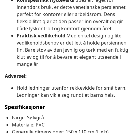
Romspesifikk nytteverdi
Spesielt laget for
innendørs bruk, er dette venetianske persiennet
perfekt for kontorer eller arbeidsrom. Dens
fleksibilitet gjør at den passer inn overalt og gir
både lyskontroll og komfort gjennom året.
Praktisk vedlikehold
Med enkel design og lite
vedlikeholdsbehov er det lett å holde persiennen
fin. Bare støv av den jevnlig og tørk med en fuktig
klut av og til for å bevare et elegant utseende i
mange år.
Advarsel:
Hold ledninger utenfor rekkevidde for små barn.
Ledninger kan vikle seg rundt et barns hals.
Spesifikasjoner
Farge: Sølvgrå
Materiale: PVC
Generelle dimensjoner: 150 x 110 cm (L x b)