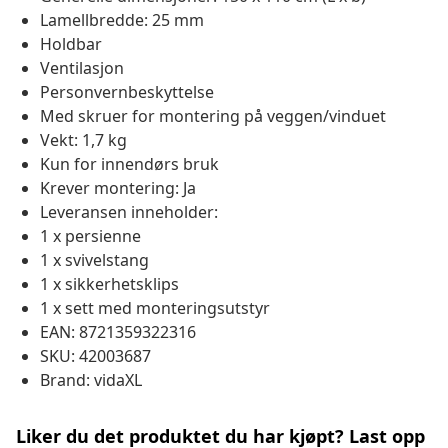
Lamellbredde: 25 mm
Holdbar
Ventilasjon
Personvernbeskyttelse
Med skruer for montering på veggen/vinduet
Vekt: 1,7 kg
Kun for innendørs bruk
Krever montering: Ja
Leveransen inneholder:
1 x persienne
1 x svivelstang
1 x sikkerhetsklips
1 x sett med monteringsutstyr
EAN: 8721359322316
SKU: 42003687
Brand: vidaXL
Liker du det produktet du har kjøpt? Last opp