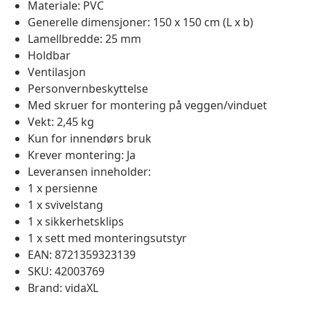
Materiale: PVC
Generelle dimensjoner: 150 x 150 cm (L x b)
Lamellbredde: 25 mm
Holdbar
Ventilasjon
Personvernbeskyttelse
Med skruer for montering på veggen/vinduet
Vekt: 2,45 kg
Kun for innendørs bruk
Krever montering: Ja
Leveransen inneholder:
1 x persienne
1 x svivelstang
1 x sikkerhetsklips
1 x sett med monteringsutstyr
EAN: 8721359323139
SKU: 42003769
Brand: vidaXL