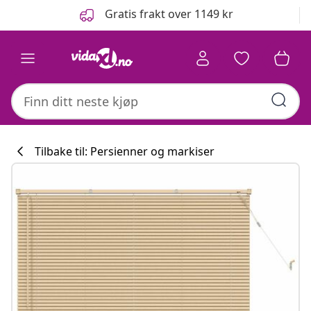
Tidligere
Neste
Gratis frakt over 1149 kr
Tilbake til: Persienner og markiser