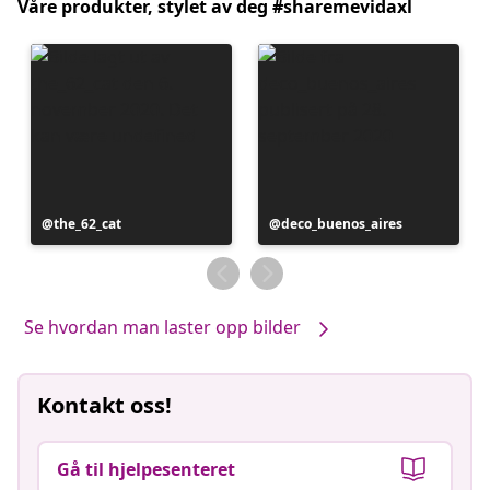
Våre produkter, stylet av deg #sharemevidaxl
Innlegg
the_62_cat
Innlegg
deco_buenos_aires
publisert
publisert
av
av
Se hvordan man laster opp bilder
Kontakt oss!
Gå til hjelpesenteret