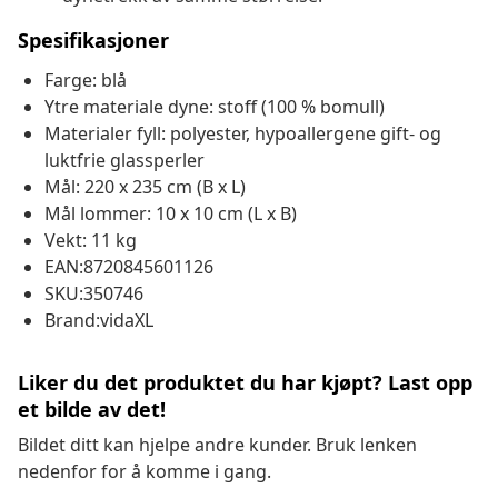
Spesifikasjoner
Farge: blå
Ytre materiale dyne: stoff (100 % bomull)
Materialer fyll: polyester, hypoallergene gift- og
luktfrie glassperler
Mål: 220 x 235 cm (B x L)
Mål lommer: 10 x 10 cm (L x B)
Vekt: 11 kg
EAN:8720845601126
SKU:350746
Brand:vidaXL
Liker du det produktet du har kjøpt? Last opp
et bilde av det!
Bildet ditt kan hjelpe andre kunder. Bruk lenken
nedenfor for å komme i gang.