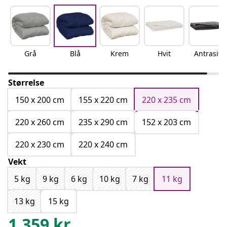
Grå
Blå
Krem
Hvit
Antrasitt
Størrelse
150 x 200 cm
155 x 220 cm
220 x 235 cm
220 x 260 cm
235 x 290 cm
152 x 203 cm
220 x 230 cm
220 x 240 cm
Vekt
5 kg
9 kg
6 kg
10 kg
7 kg
11 kg
13 kg
15 kg
1,359
kr