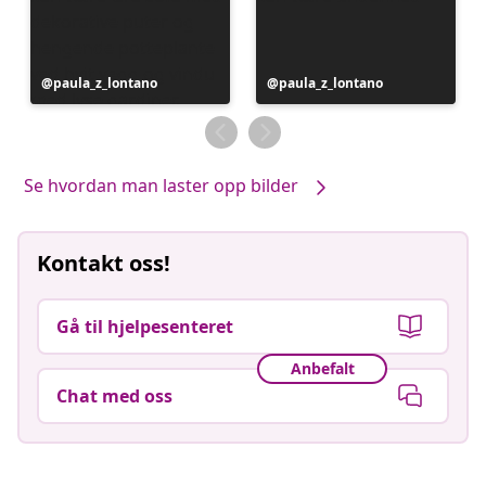
Innlegg
paula_z_lontano
Innlegg
paula_z_lontano
publisert
publisert
av
av
Se hvordan man laster opp bilder
Kontakt oss!
Gå til hjelpesenteret
Anbefalt
Chat med oss