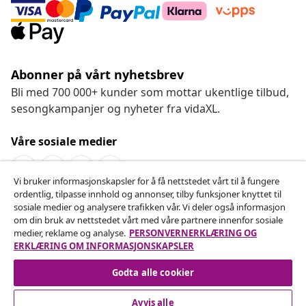
Abonner på vårt nyhetsbrev
Bli med 700 000+ kunder som mottar ukentlige tilbud,
sesongkampanjer og nyheter fra vidaXL.
Våre sosiale medier
Vi bruker informasjonskapsler for å få nettstedet vårt til å fungere
ordentlig, tilpasse innhold og annonser, tilby funksjoner knyttet til
Angre på kontrakten
sosiale medier og analysere trafikken vår. Vi deler også informasjon
om din bruk av nettstedet vårt med våre partnere innenfor sosiale
Send inn en angrerett for bestillingen din.
medier, reklame og analyse.
PERSONVERNERKLÆRING OG
ERKLÆRING OM INFORMASJONSKAPSLER
Angre på kontrakten
Godta alle cookier
Avvis alle