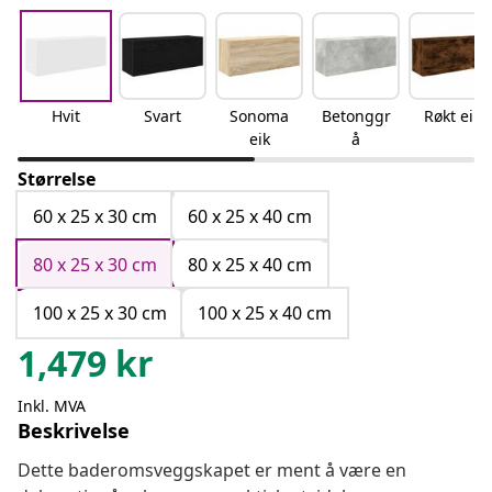
Hvit
Svart
Sonoma
Betonggr
Røkt eik
eik
å
Størrelse
60 x 25 x 30 cm
60 x 25 x 40 cm
80 x 25 x 30 cm
80 x 25 x 40 cm
100 x 25 x 30 cm
100 x 25 x 40 cm
1,479
kr
Inkl. MVA
Beskrivelse
Dette baderomsveggskapet er ment å være en