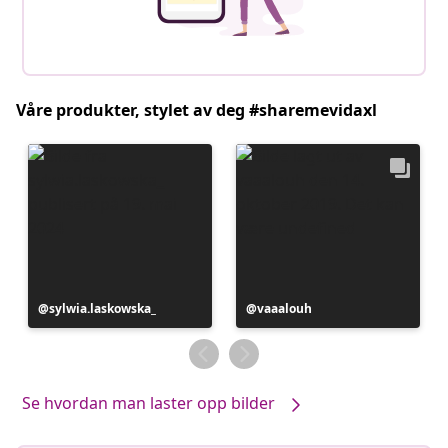
Våre produkter, stylet av deg #sharemevidaxl
Innlegg
sylwia.laskowska_
Innlegg
vaaalouh
publisert
publisert
av
av
Se hvordan man laster opp bilder