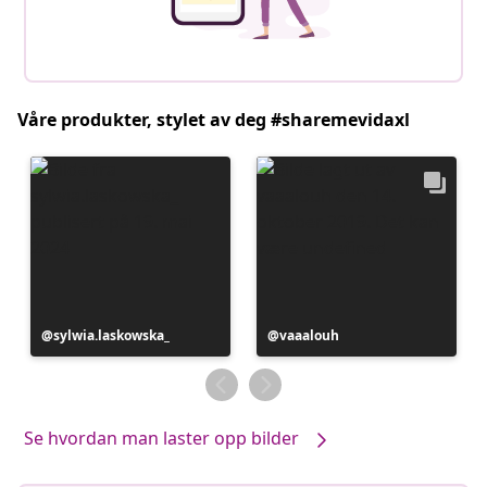
Våre produkter, stylet av deg #sharemevidaxl
Innlegg
sylwia.laskowska_
Innlegg
vaaalouh
publisert
publisert
av
av
Se hvordan man laster opp bilder