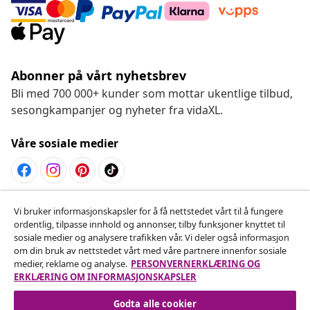
Abonner på vårt nyhetsbrev
Bli med 700 000+ kunder som mottar ukentlige tilbud,
sesongkampanjer og nyheter fra vidaXL.
Våre sosiale medier
Angre på kontrakten
Vi bruker informasjonskapsler for å få nettstedet vårt til å fungere
ordentlig, tilpasse innhold og annonser, tilby funksjoner knyttet til
Send inn en angrerett for bestillingen din.
sosiale medier og analysere trafikken vår. Vi deler også informasjon
om din bruk av nettstedet vårt med våre partnere innenfor sosiale
Angre på kontrakten
medier, reklame og analyse.
PERSONVERNERKLÆRING OG
ERKLÆRING OM INFORMASJONSKAPSLER
Godta alle cookier