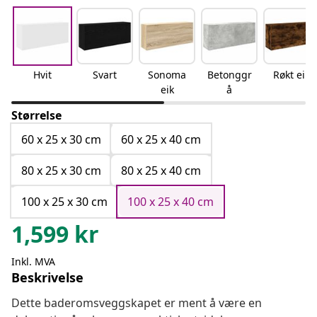
Hvit
Svart
Sonoma
Betonggr
Røkt eik
eik
å
Størrelse
60 x 25 x 30 cm
60 x 25 x 40 cm
80 x 25 x 30 cm
80 x 25 x 40 cm
100 x 25 x 30 cm
100 x 25 x 40 cm
1,599
kr
Inkl. MVA
Beskrivelse
Dette baderomsveggskapet er ment å være en