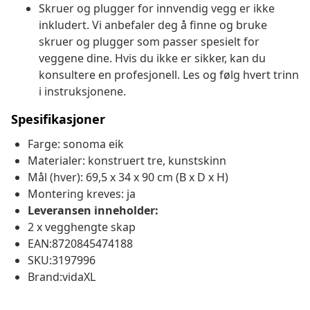
Skruer og plugger for innvendig vegg er ikke
inkludert. Vi anbefaler deg å finne og bruke
skruer og plugger som passer spesielt for
veggene dine. Hvis du ikke er sikker, kan du
konsultere en profesjonell. Les og følg hvert trinn
i instruksjonene.
Spesifikasjoner
Farge: sonoma eik
Materialer: konstruert tre, kunstskinn
Mål (hver): 69,5 x 34 x 90 cm (B x D x H)
Montering kreves: ja
Leveransen inneholder:
2 x vegghengte skap
EAN:8720845474188
SKU:3197996
Brand:vidaXL