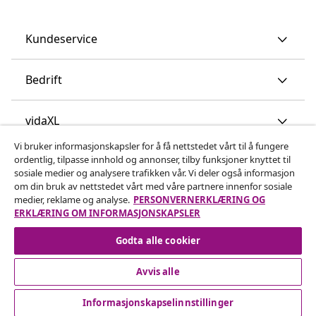
Kundeservice
Bedrift
vidaXL
Vi bruker informasjonskapsler for å få nettstedet vårt til å fungere
ordentlig, tilpasse innhold og annonser, tilby funksjoner knyttet til
Oppdag mer
sosiale medier og analysere trafikken vår. Vi deler også informasjon
om din bruk av nettstedet vårt med våre partnere innenfor sosiale
medier, reklame og analyse.
PERSONVERNERKLÆRING OG
ERKLÆRING OM INFORMASJONSKAPSLER
Godta alle cookier
Avvis alle
© 2008-2026 vidaXL www.vidaxl.no er et nettsted av vidaXL
Marketplace International B.V.
Informasjonskapselinnstillinger