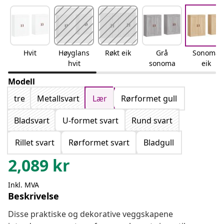
Hvit
Høyglans
Røkt eik
Grå
Sonoma
hvit
sonoma
eik
Modell
tre
Metallsvart
Lær
Rørformet gull
Bladsvart
U-formet svart
Rund svart
Rillet svart
Rørformet svart
Bladgull
2,089
kr
Inkl. MVA
Beskrivelse
Disse praktiske og dekorative veggskapene