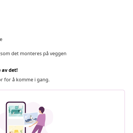
re
ersom det monteres på veggen
 av det!
or for å komme i gang.