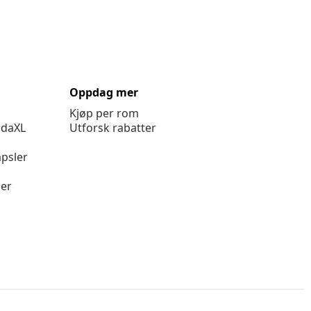
Oppdag mer
Kjøp per rom
idaXL
Utforsk rabatter
psler
ger