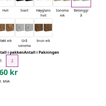
Hvit
Svart
Høyglans
Sonoma
Betonggr
hvit
eik
å
Røkt eik
Grå
brun eik
sonoma
tall i pakkenAntall i Pakningen
1
2
60
kr
l. MVA