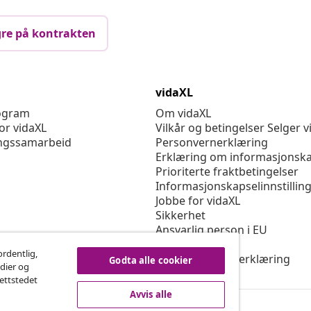
re på kontrakten
vidaXL
rogram
Om vidaXL
or vidaXL
Vilkår og betingelser Selger v
ngssamarbeid
Personvernerklæring
Erklæring om informasjonska
Prioriterte fraktbetingelser
Informasjonskapselinnstillin
Jobbe for vidaXL
Sikkerhet
Ansvarlig person i EU
Politikken EPR
ordentlig,
Tilgjengelighetserklæring
Godta alle cookier
edier og
nettstedet
Avvis alle