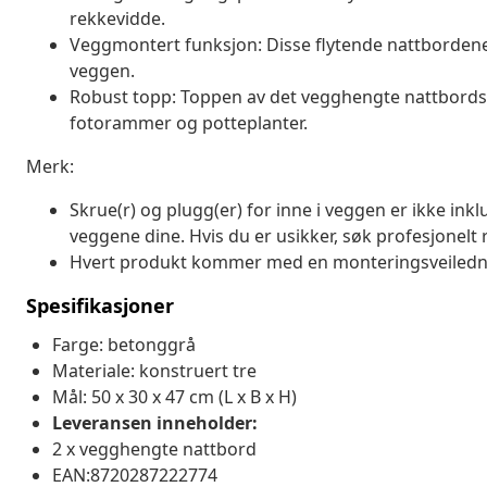
rekkevidde.
Veggmontert funksjon: Disse flytende nattbordene
veggen.
Robust topp: Toppen av det vegghengte nattbordssk
fotorammer og potteplanter.
Merk:
Skrue(r) og plugg(er) for inne i veggen er ikke ink
veggene dine. Hvis du er usikker, søk profesjonelt r
Hvert produkt kommer med en monteringsveilednin
Spesifikasjoner
Farge: betonggrå
Materiale: konstruert tre
Mål: 50 x 30 x 47 cm (L x B x H)
Leveransen inneholder:
2 x vegghengte nattbord
EAN:8720287222774