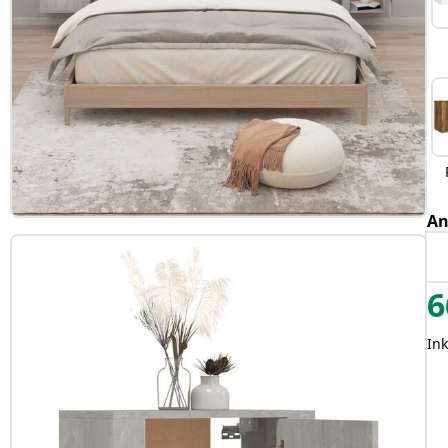
An
6
Ink