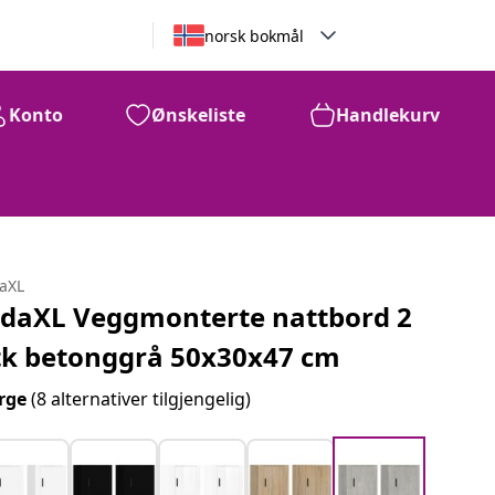
norsk bokmål
Konto
Ønskeliste
Handlekurv
daXL
idaXL Veggmonterte nattbord 2
tk betonggrå 50x30x47 cm
rge
(8 alternativer tilgjengelig)