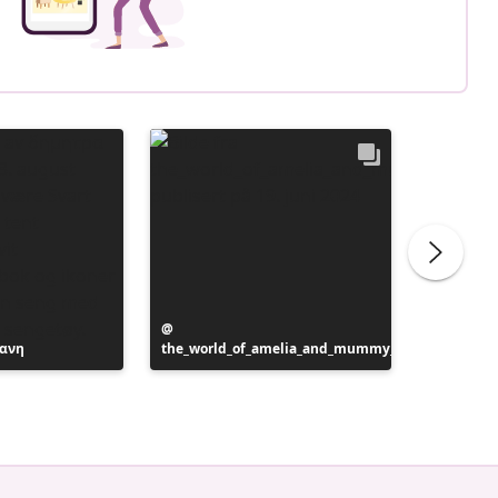
Innlegg
κανη
the_world_of_amelia_and_mummy_
publisert
Innlegg
villavar
av
publiser
av