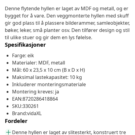
Denne flytende hyllen er laget av MDF og metall, og er
bygget for å vare. Den veggmonterte hyllen med skuff
gir god plass til å plassere bilderammer, samleobjekter,
bøker, leker, små planter osv. Den tilfører design og stil
til ulike stuer og gir dem en lys følelse.
Spesifikasjoner
Farge: eik
Materialer: MDF, metall
Mål: 60 x 23,5 x 10 cm (B x D x H)
Maksimal lastekapasitet: 10 kg
Inkluderer monteringsmateriale
Montering kreves: ja
EAN:8720286418864
SKU:330261
Brand:vidaXL
Fordeler
Denne hyllen er laget av slitesterkt, konstruert tre