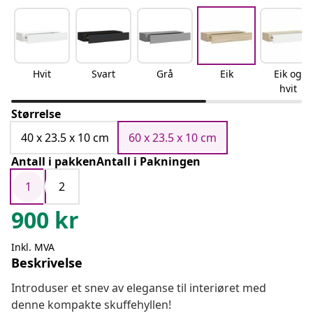
Hvit
Svart
Grå
Eik
Eik og
hvit
Størrelse
40 x 23.5 x 10 cm
60 x 23.5 x 10 cm
Antall i pakkenAntall i Pakningen
1
2
900
kr
Inkl. MVA
Beskrivelse
Introduser et snev av eleganse til interiøret med
denne kompakte skuffehyllen!