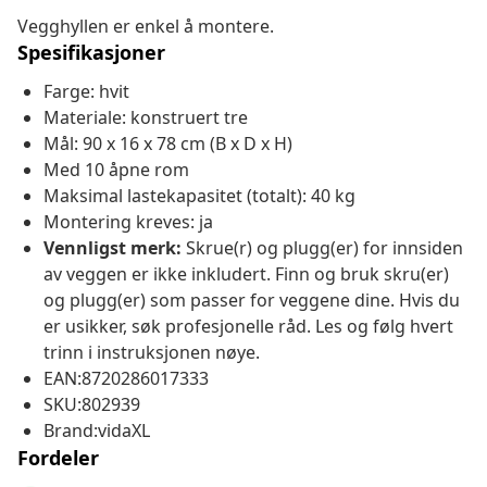
Vegghyllen er enkel å montere.
Spesifikasjoner
Farge: hvit
Materiale: konstruert tre
Mål: 90 x 16 x 78 cm (B x D x H)
Med 10 åpne rom
Maksimal lastekapasitet (totalt): 40 kg
Montering kreves: ja
Vennligst merk:
Skrue(r) og plugg(er) for innsiden
av veggen er ikke inkludert. Finn og bruk skru(er)
og plugg(er) som passer for veggene dine. Hvis du
er usikker, søk profesjonelle råd. Les og følg hvert
trinn i instruksjonen nøye.
EAN:8720286017333
SKU:802939
Brand:vidaXL
Fordeler