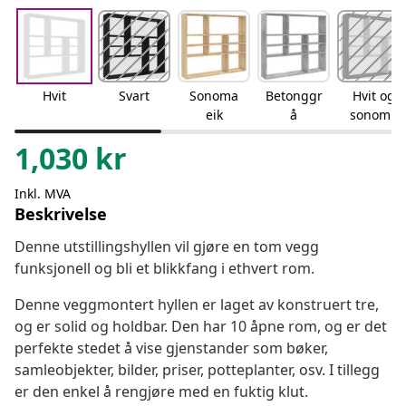
Hvit
Svart
Sonoma
Betonggr
Hvit og
eik
å
sonoma
eik
1,030
kr
Inkl. MVA
Beskrivelse
Denne utstillingshyllen vil gjøre en tom vegg
funksjonell og bli et blikkfang i ethvert rom.
Denne veggmontert hyllen er laget av konstruert tre,
og er solid og holdbar. Den har 10 åpne rom, og er det
perfekte stedet å vise gjenstander som bøker,
samleobjekter, bilder, priser, potteplanter, osv. I tillegg
er den enkel å rengjøre med en fuktig klut.