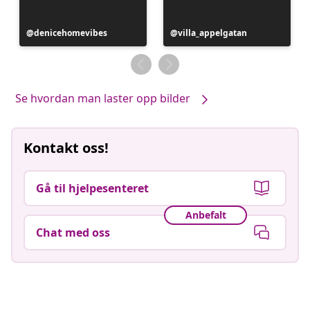
Innlegg
denicehomevibes
Innlegg
villa_appelgatan
publisert
publisert
av
av
Se hvordan man laster opp bilder
Kontakt oss!
Gå til hjelpesenteret
Anbefalt
Chat med oss