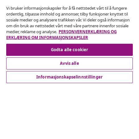
Vi bruker informasjonskapsler for å få nettstedet vårt til å fungere
Angre på kontrakten
ordentlig, tilpasse innhold og annonser, tilby funksjoner knyttet til
sosiale medier og analysere trafikken vår. Vi deler også informasjon
Send inn en angrerett for bestillingen din.
om din bruk av nettstedet vårt med våre partnere innenfor sosiale
medier, reklame og analyse.
PERSONVERNERKLÆRING OG
Angre på kontrakten
ERKLÆRING OM INFORMASJONSKAPSLER
Godta alle cookier
Avvis alle
Kundeservice
Informasjonskapselinnstillinger
Bedrift
vidaXL
Oppdag mer