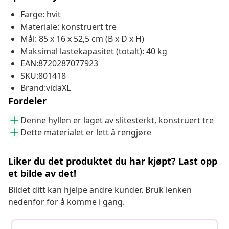
Farge: hvit
Materiale: konstruert tre
Mål: 85 x 16 x 52,5 cm (B x D x H)
Maksimal lastekapasitet (totalt): 40 kg
EAN:8720287077923
SKU:801418
Brand:vidaXL
Fordeler
Denne hyllen er laget av slitesterkt, konstruert tre
Dette materialet er lett å rengjøre
Liker du det produktet du har kjøpt? Last opp
et bilde av det!
Bildet ditt kan hjelpe andre kunder. Bruk lenken
nedenfor for å komme i gang.