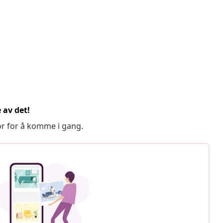
 av det!
or for å komme i gang.