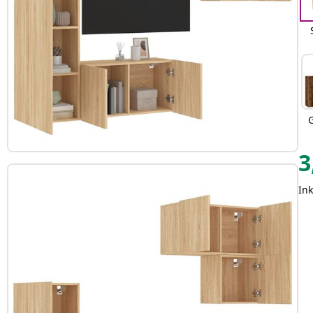
3
Ink