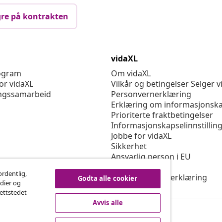
re på kontrakten
vidaXL
rogram
Om vidaXL
or vidaXL
Vilkår og betingelser Selger v
ngssamarbeid
Personvernerklæring
Erklæring om informasjonska
Prioriterte fraktbetingelser
Informasjonskapselinnstillin
Jobbe for vidaXL
Sikkerhet
Ansvarlig person i EU
Politikken EPR
ordentlig,
Tilgjengelighetserklæring
Godta alle cookier
edier og
nettstedet
Avvis alle