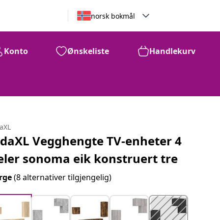
norsk bokmål
Konto
Ønskeliste
Handlekurv
daXL
idaXL Vegghengte TV-enheter 4
eler sonoma eik konstruert tre
rge
(8 alternativer tilgjengelig)