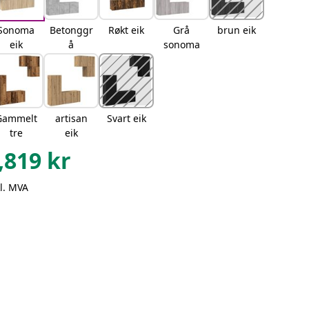
Sonoma
Betonggr
Røkt eik
Grå
brun eik
eik
å
sonoma
Gammelt
artisan
Svart eik
tre
eik
,819
kr
l. MVA