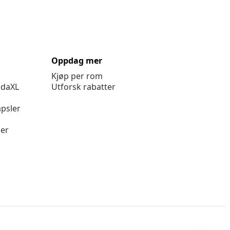
Oppdag mer
Kjøp per rom
idaXL
Utforsk rabatter
psler
ger