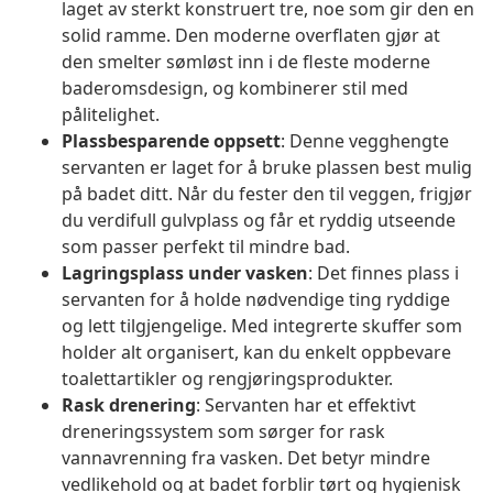
laget av sterkt konstruert tre, noe som gir den en
solid ramme. Den moderne overflaten gjør at
den smelter sømløst inn i de fleste moderne
baderomsdesign, og kombinerer stil med
pålitelighet.
Plassbesparende oppsett
: Denne vegghengte
servanten er laget for å bruke plassen best mulig
på badet ditt. Når du fester den til veggen, frigjør
du verdifull gulvplass og får et ryddig utseende
som passer perfekt til mindre bad.
Lagringsplass under vasken
: Det finnes plass i
servanten for å holde nødvendige ting ryddige
og lett tilgjengelige. Med integrerte skuffer som
holder alt organisert, kan du enkelt oppbevare
toalettartikler og rengjøringsprodukter.
Rask drenering
: Servanten har et effektivt
dreneringssystem som sørger for rask
vannavrenning fra vasken. Det betyr mindre
vedlikehold og at badet forblir tørt og hygienisk