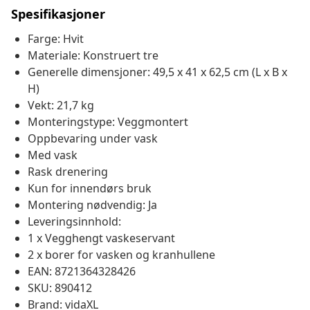
Spesifikasjoner
Farge: Hvit
Materiale: Konstruert tre
Generelle dimensjoner: 49,5 x 41 x 62,5 cm (L x B x
H)
Vekt: 21,7 kg
Monteringstype: Veggmontert
Oppbevaring under vask
Med vask
Rask drenering
Kun for innendørs bruk
Montering nødvendig: Ja
Leveringsinnhold:
1 x Vegghengt vaskeservant
2 x borer for vasken og kranhullene
EAN: 8721364328426
SKU: 890412
Brand: vidaXL