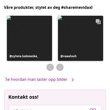
Våre produkter, stylet av deg #sharemevidaxl
Innlegg
sylwia.laskowska_
Innlegg
vaaalouh
publisert
publisert
av
av
Se hvordan man laster opp bilder
Kontakt oss!