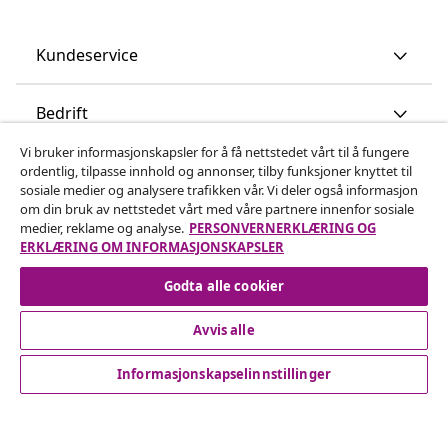
Kundeservice
Bedrift
Vi bruker informasjonskapsler for å få nettstedet vårt til å fungere
vidaXL
ordentlig, tilpasse innhold og annonser, tilby funksjoner knyttet til
sosiale medier og analysere trafikken vår. Vi deler også informasjon
om din bruk av nettstedet vårt med våre partnere innenfor sosiale
Oppdag mer
medier, reklame og analyse.
PERSONVERNERKLÆRING OG
ERKLÆRING OM INFORMASJONSKAPSLER
Godta alle cookier
Avvis alle
Informasjonskapselinnstillinger
© 2008-2026 vidaXL www.vidaxl.no er et nettsted av vidaXL
Marketplace International B.V.