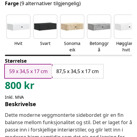
Farge
(9 alternativer tilgjengelig)
Hvit
Svart
Sonoma
Betonggr
Høgglans
eik
å
hvit
Størrelse
59 x 34,5 x 17 cm
87,5 x 34,5 x 17 cm
800
kr
Inkl. MVA
Beskrivelse
Dette moderne veggmonterte sidebordet gir en fin
balanse mellom funksjonalitet og stil. Det er laget for å
passe inn i forskjellige interiørstiler, og glir lett inn i