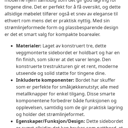
moderne hjem samtidig som det gir god lagring for
tingene dine. Det er perfekt for å få oversikt, og dette
allsidige møbelet tilfører også et snev av eleganse til
ethvert rom mens det er praktisk nyttig. Med sin
strømlinjeformede form og plassbesparende design
er det et smart valg for kompakte boarealer.
Materialer:
Laget av konstruert tre, dette
veggmonterte sidebordet er holdbart og har en
fin finish, som sikrer at det varer lenge. Den
konstruerte trestrukturen gir et rent, moderne
utseende og solid støtte for tingene dine.
Inkluderte komponenter:
Bordet har skuffer
som er perfekte for småkjøkkenutstyr, alle med
metallknapper for enkel tilgang. Disse smarte
komponentene forbedrer både funksjonen og
opplevelsen, samtidig som de gir praktisk lagring
og holder det strømlinjeformet.
Egenskaper/Funksjon/Design:
Dette sidebordet