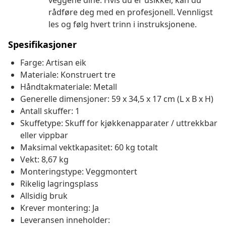
veggene dine. Hvis du er usikker, kan du
rådføre deg med en profesjonell. Vennligst
les og følg hvert trinn i instruksjonene.
Spesifikasjoner
Farge: Artisan eik
Materiale: Konstruert tre
Håndtakmateriale: Metall
Generelle dimensjoner: 59 x 34,5 x 17 cm (L x B x H)
Antall skuffer: 1
Skuffetype: Skuff for kjøkkenapparater / uttrekkbar
eller vippbar
Maksimal vektkapasitet: 60 kg totalt
Vekt: 8,67 kg
Monteringstype: Veggmontert
Rikelig lagringsplass
Allsidig bruk
Krever montering: Ja
Leveransen inneholder: