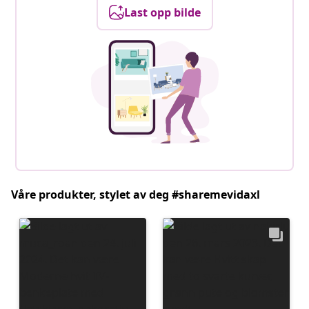
Last opp bilde
Våre produkter, stylet av deg #sharemevidaxl