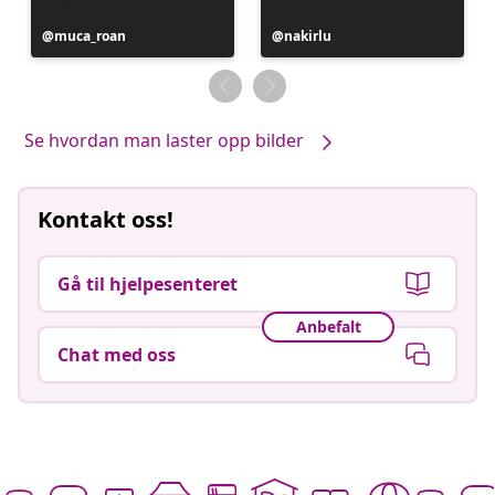
Innlegg
muca_roan
Innlegg
nakirlu
publisert
publisert
av
av
Se hvordan man laster opp bilder
Kontakt oss!
Gå til hjelpesenteret
Anbefalt
Chat med oss