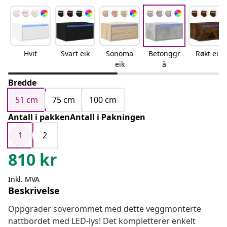
Hvit
Svart eik
Sonoma
Betonggr
Røkt eik
eik
å
Bredde
51 cm
75 cm
100 cm
Antall i pakkenAntall i Pakningen
1
2
810
kr
Inkl. MVA
Beskrivelse
Oppgrader soverommet med dette veggmonterte
nattbordet med LED-lys! Det kompletterer enkelt