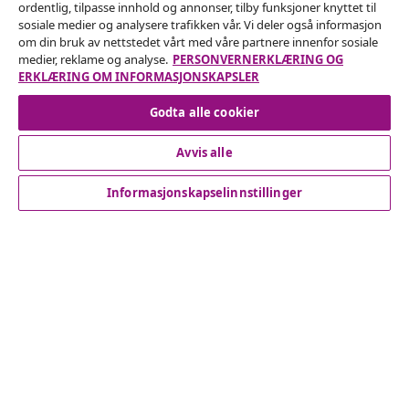
ordentlig, tilpasse innhold og annonser, tilby funksjoner knyttet til
Angre på kontrakten
sosiale medier og analysere trafikken vår. Vi deler også informasjon
om din bruk av nettstedet vårt med våre partnere innenfor sosiale
Send inn en angrerett for bestillingen din.
medier, reklame og analyse.
PERSONVERNERKLÆRING OG
ERKLÆRING OM INFORMASJONSKAPSLER
Angre på kontrakten
Godta alle cookier
Avvis alle
Kundeservice
Informasjonskapselinnstillinger
Bedrift
vidaXL
Oppdag mer