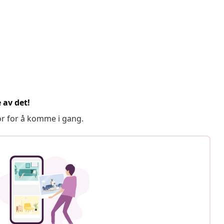
 av det!
or for å komme i gang.