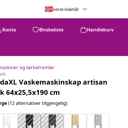
norsk bokmål
Konto
Ønskeliste
Handlekurv
emaskiner og tørketromler
daXL
idaXL Vaskemaskinskap artisan
ik 64x25,5x190 cm
rge
(12 alternativer tilgjengelig)