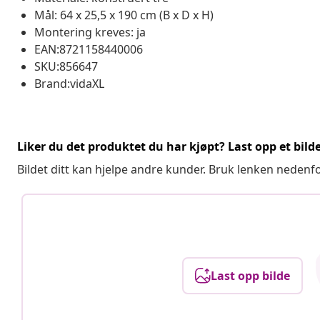
Mål: 64 x 25,5 x 190 cm (B x D x H)
Montering kreves: ja
EAN:8721158440006
SKU:856647
Brand:vidaXL
Liker du det produktet du har kjøpt? Last opp et bilde
Bildet ditt kan hjelpe andre kunder. Bruk lenken nedenf
Last opp bilde