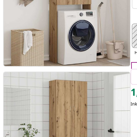
H
1
Ink