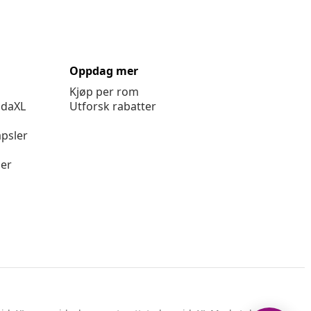
Oppdag mer
Kjøp per rom
idaXL
Utforsk rabatter
psler
ger