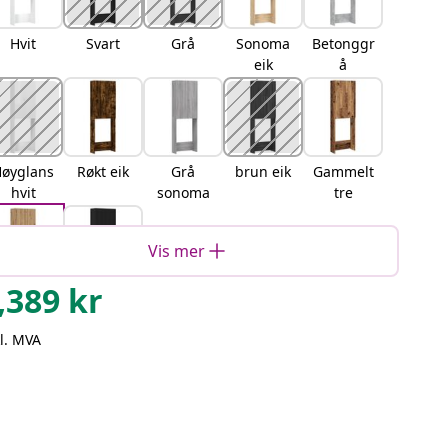
Hvit
Svart
Grå
Sonoma
Betonggr
eik
å
øyglans
Røkt eik
Grå
brun eik
Gammelt
hvit
sonoma
tre
Vis mer
,389
kr
artisan
Svart eik
eik
l. MVA