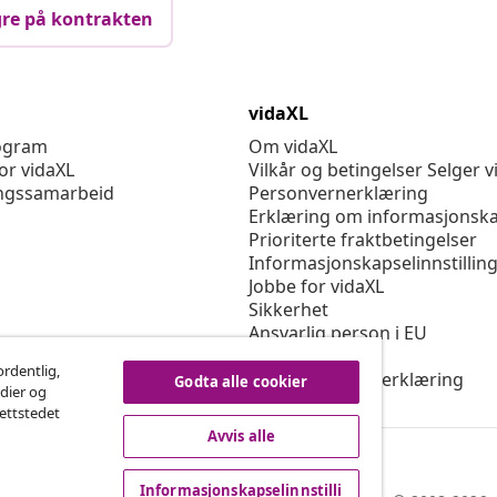
re på kontrakten
vidaXL
rogram
Om vidaXL
or vidaXL
Vilkår og betingelser Selger v
ngssamarbeid
Personvernerklæring
Erklæring om informasjonska
Prioriterte fraktbetingelser
Informasjonskapselinnstillin
Jobbe for vidaXL
Sikkerhet
Ansvarlig person i EU
Politikken EPR
ordentlig,
Tilgjengelighetserklæring
Godta alle cookier
edier og
nettstedet
Avvis alle
Informasjonskapselinnstilli