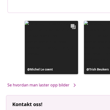
Innlegg
Michel Le coent
Innlegg
Trish Beukers
publisert
publisert
av
av
Se hvordan man laster opp bilder
Kontakt oss!