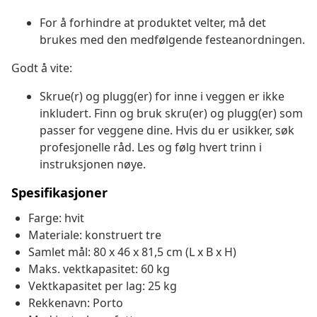
For å forhindre at produktet velter, må det
brukes med den medfølgende festeanordningen.
Godt å vite:
Skrue(r) og plugg(er) for inne i veggen er ikke
inkludert. Finn og bruk skru(er) og plugg(er) som
passer for veggene dine. Hvis du er usikker, søk
profesjonelle råd. Les og følg hvert trinn i
instruksjonen nøye.
Spesifikasjoner
Farge: hvit
Materiale: konstruert tre
Samlet mål: 80 x 46 x 81,5 cm (L x B x H)
Maks. vektkapasitet: 60 kg
Vektkapasitet per lag: 25 kg
Rekkenavn: Porto