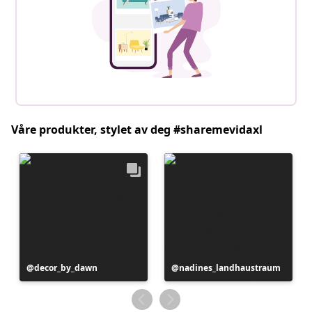
Våre produkter, stylet av deg #sharemevidaxl
Innlegg
decor_by_dawn
Innlegg
nadines_landhaustraum
publisert
publisert
av
av