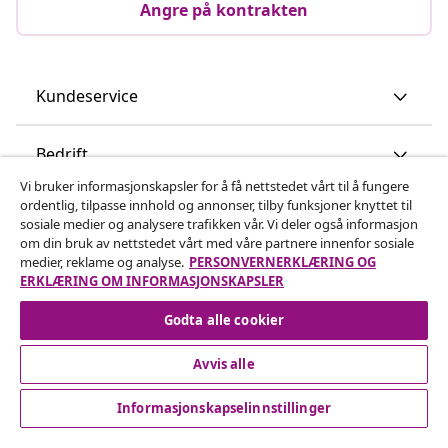
Angre på kontrakten
Kundeservice
Bedrift
Vi bruker informasjonskapsler for å få nettstedet vårt til å fungere
ordentlig, tilpasse innhold og annonser, tilby funksjoner knyttet til
vidaXL
sosiale medier og analysere trafikken vår. Vi deler også informasjon
om din bruk av nettstedet vårt med våre partnere innenfor sosiale
medier, reklame og analyse.
PERSONVERNERKLÆRING OG
Oppdag mer
ERKLÆRING OM INFORMASJONSKAPSLER
Godta alle cookier
Avvis alle
Informasjonskapselinnstillinger
© 2008-2026 vidaXL www.vidaxl.no er et nettsted av vidaXL